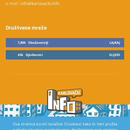
e-mail:
info@karlovacki.info
Društvene mreže
7,800
Obožavatelji
LAJKAJ
436
Sljedbenici
SLIJEDI
Ova stranica koristi kolačiće (Cookies) kako bi Vam pružila
najbolje iskustvo pregledavanja. Korištenjem web stranice