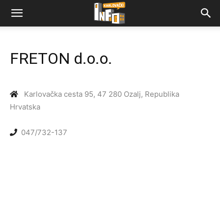
FRETON d.o.o.
Karlovačka cesta 95, 47 280 Ozalj, Republika
Hrvatska
047/732-137