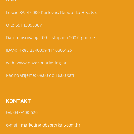
Luščić 8A, 47 000 Karlovac, Republika Hrvatska
OIB: 55143955387
Datum osnivanja: 09. listopada 2007. godine
IBAN: HR85 2340009-1110305125
web: www.obzor-marketing.hr
Radno vrijeme: 08,00 do 16,00 sati
KONTAKT
tel: 047/400 626
e-mail:
marketing.obzor@ka.t-com.hr