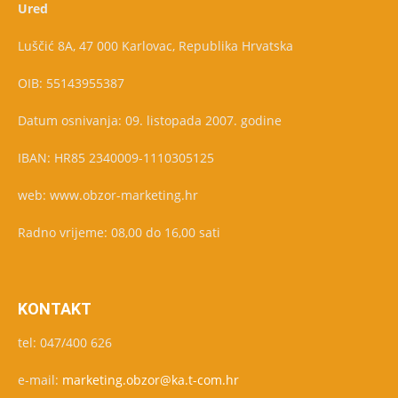
Ured
Luščić 8A, 47 000 Karlovac, Republika Hrvatska
OIB: 55143955387
Datum osnivanja: 09. listopada 2007. godine
IBAN: HR85 2340009-1110305125
web: www.obzor-marketing.hr
Radno vrijeme: 08,00 do 16,00 sati
KONTAKT
tel: 047/400 626
e-mail:
marketing.obzor@ka.t-com.hr