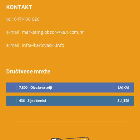
KONTAKT
tel: 047/400 626
e-mail:
marketing.obzor@ka.t-com.hr
e-mail:
info@karlovacki.info
Društvene mreže
7,800
Obožavatelji
LAJKAJ
436
Sljedbenici
SLIJEDI