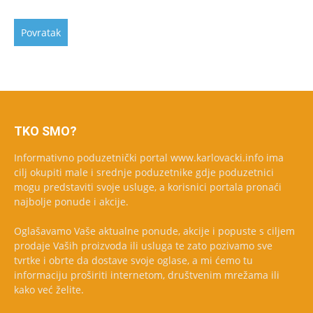
TKO SMO?
Informativno poduzetnički portal www.karlovacki.info ima
cilj okupiti male i srednje poduzetnike gdje poduzetnici
mogu predstaviti svoje usluge, a korisnici portala pronaći
najbolje ponude i akcije.
Oglašavamo Vaše aktualne ponude, akcije i popuste s ciljem
prodaje Vaših proizvoda ili usluga te zato pozivamo sve
tvrtke i obrte da dostave svoje oglase, a mi ćemo tu
informaciju proširiti internetom, društvenim mrežama ili
kako već želite.