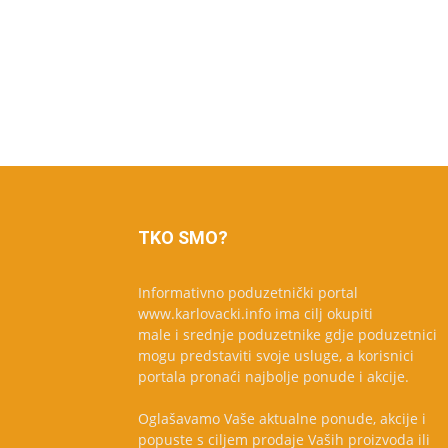
TKO SMO?
Informativno poduzetnički portal
www.karlovacki.info ima cilj okupiti
male i srednje poduzetnike gdje poduzetnici
mogu predstaviti svoje usluge, a korisnici
portala pronaći najbolje ponude i akcije.
Oglašavamo Vaše aktualne ponude, akcije i
popuste s ciljem prodaje Vaših proizvoda ili