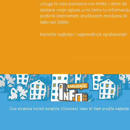
usluga te zato pozivamo sve tvrtke i obrte da
dostave svoje oglase, a mi ćemo tu informacij
proširiti internetom, društvenim mrežama ili
kako već želite.
Koristite najbolje i najpovoljnije oglašavanje!
O 
Ova stranica koristi kolačiće (Cookies) kako bi Vam pružila najbolj
© 2020 Karlovački Info, Sva prava pridržana.