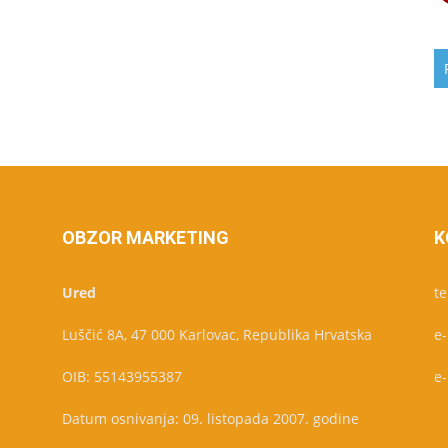
OBZOR MARKETING
K
Ured
te
Luščić 8A, 47 000 Karlovac, Republika Hrvatska
e
OIB: 55143955387
e
Datum osnivanja: 09. listopada 2007. godine