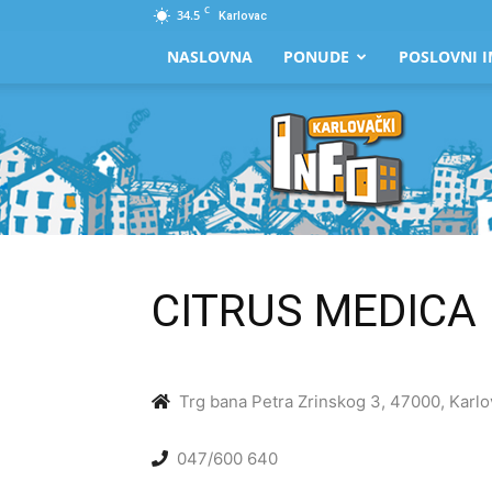
C
34.5
Karlovac
NASLOVNA
PONUDE
POSLOVNI I
Karlovački
Info
CITRUS MEDICA
Trg bana Petra Zrinskog 3, 47000, Karlo
047/600 640