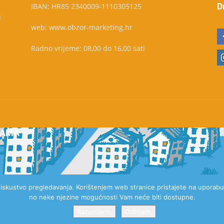
D
IBAN: HR85 2340009-1110305125
u
web: www.obzor-marketing.hr
Radno vrijeme: 08,00 do 16,00 sati
NAMA
e iskustvo pregledavanja. Korištenjem web stranice pristajete na uporabu 
no neke njezine mogućnosti Vam neće biti dostupne.
Razumijem.
Odbijam.