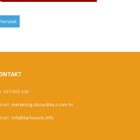
ONTAKT
l: 047/400 626
-mail:
marketing.obzor@ka.t-com.hr
-mail:
info@karlovacki.info