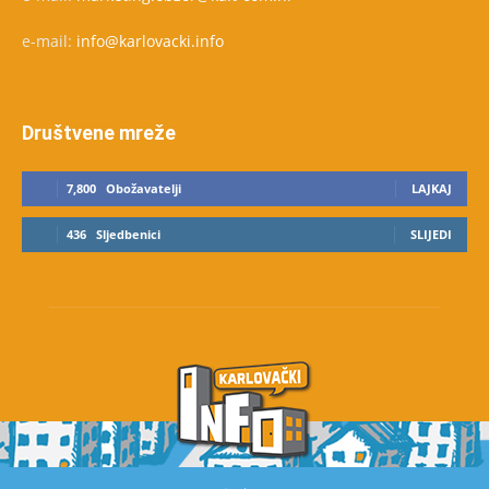
e-mail:
info@karlovacki.info
Društvene mreže
7,800
Obožavatelji
LAJKAJ
436
Sljedbenici
SLIJEDI