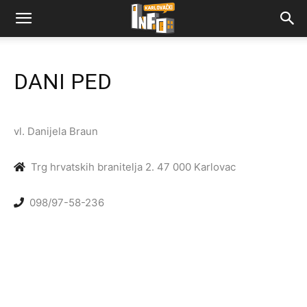
DANI PED
vl. Danijela Braun
Trg hrvatskih branitelja 2. 47 000 Karlovac
098/97-58-236