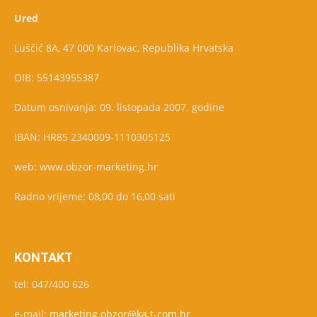
Ured
Luščić 8A, 47 000 Karlovac, Republika Hrvatska
OIB: 55143955387
Datum osnivanja: 09. listopada 2007. godine
IBAN: HR85 2340009-1110305125
web: www.obzor-marketing.hr
Radno vrijeme: 08,00 do 16,00 sati
KONTAKT
tel: 047/400 626
e-mail:
marketing.obzor@ka.t-com.hr