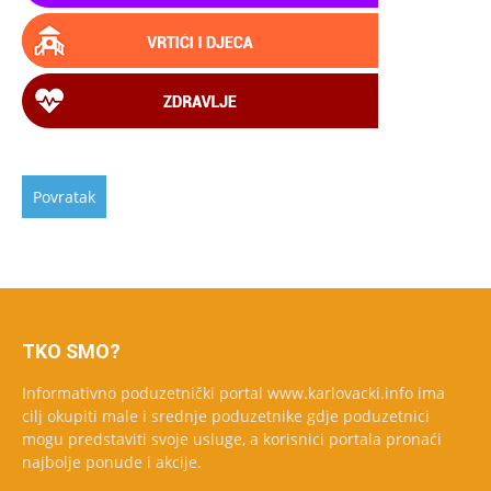
TKO SMO?
Informativno poduzetnički portal www.karlovacki.info ima
cilj okupiti male i srednje poduzetnike gdje poduzetnici
mogu predstaviti svoje usluge, a korisnici portala pronaći
najbolje ponude i akcije.