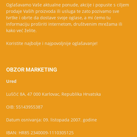
Oglašavamo Vaše aktualne ponude, akcije i popuste s ciljem
prodaje Vaših proizvoda ili usluga te zato pozivamo sve
tvrtke i obrte da dostave svoje oglase, a mi ćemo tu
informaciju proširiti internetom, društvenim mrežama ili
kako već želite.
Koristite najbolje i najpovoljnije oglašavanje!
OBZOR MARKETING
Ured
Luščić 8A, 47 000 Karlovac, Republika Hrvatska
OIB: 55143955387
Datum osnivanja: 09. listopada 2007. godine
IBAN: HR85 2340009-1110305125