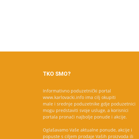
TKO SMO?
Informativno poduzetnički portal
www.karlovacki.info ima cilj okupiti
male i srednje poduzetnike gdje poduzetnici
mogu predstaviti svoje usluge, a korisnici
portala pronaći najbolje ponude i akcije.
Oglašavamo Vaše aktualne ponude, akcije i
popuste s ciljem prodaje Vaših proizvoda ili