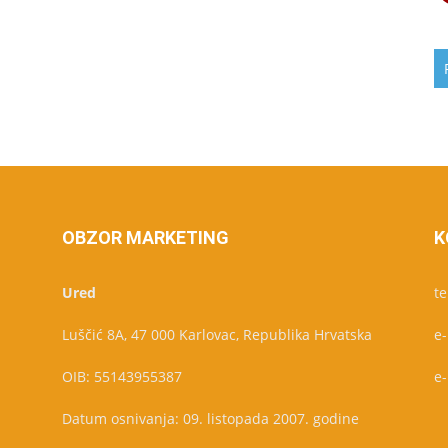
OBZOR MARKETING
K
Ured
te
Luščić 8A, 47 000 Karlovac, Republika Hrvatska
e
OIB: 55143955387
e
Datum osnivanja: 09. listopada 2007. godine