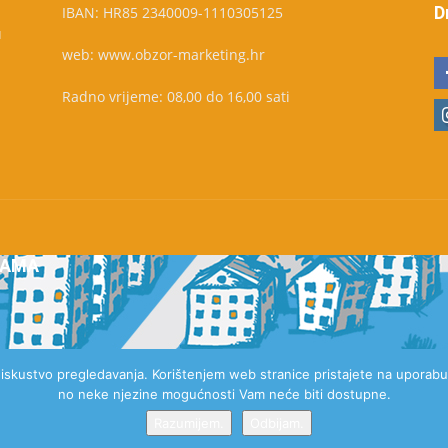
D
IBAN: HR85 2340009-1110305125
u
web: www.obzor-marketing.hr
Radno vrijeme: 08,00 do 16,00 sati
NAMA
e iskustvo pregledavanja. Korištenjem web stranice pristajete na uporabu 
no neke njezine mogućnosti Vam neće biti dostupne.
Razumijem.
Odbijam.