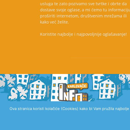
usluga te zato pozivamo sve tvrtke i obrte da
dostave svoje oglase, a mi ćemo tu informacij
proširiti internetom, društvenim mrežama ili
kako već želite.
Koristite najbolje i najpovoljnije oglašavanje!
O 
Ova stranica koristi kolačiće (Cookies) kako bi Vam pružila najbolj
© 2020 Karlovački Info, Sva prava pridržana.