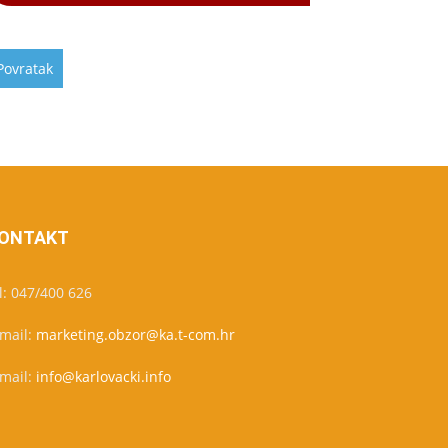
ONTAKT
l: 047/400 626
-mail:
marketing.obzor@ka.t-com.hr
-mail:
info@karlovacki.info