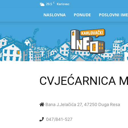
C
29.5
Karlovac
NASLOVNA
PONUDE
POSLOVNI IME
Karlovački
Info
CVJEĆARNICA 
Bana J.Jelačića 27, 47250 Duga Resa
047/841-527