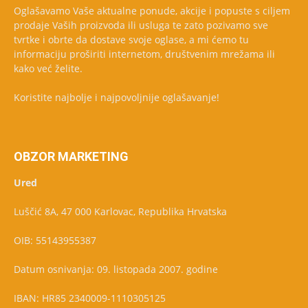
Oglašavamo Vaše aktualne ponude, akcije i popuste s ciljem
prodaje Vaših proizvoda ili usluga te zato pozivamo sve
tvrtke i obrte da dostave svoje oglase, a mi ćemo tu
informaciju proširiti internetom, društvenim mrežama ili
kako već želite.
Koristite najbolje i najpovoljnije oglašavanje!
OBZOR MARKETING
Ured
Luščić 8A, 47 000 Karlovac, Republika Hrvatska
OIB: 55143955387
Datum osnivanja: 09. listopada 2007. godine
IBAN: HR85 2340009-1110305125