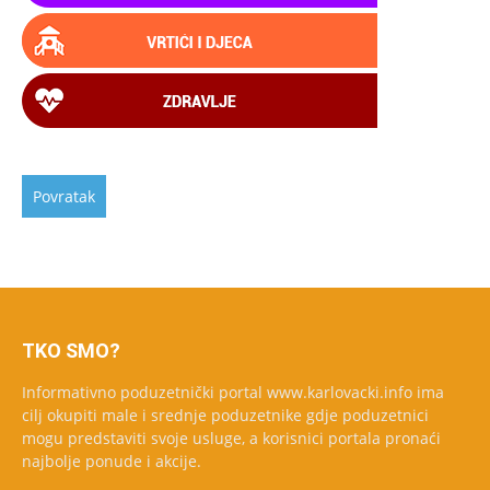
TKO SMO?
Informativno poduzetnički portal www.karlovacki.info ima
cilj okupiti male i srednje poduzetnike gdje poduzetnici
mogu predstaviti svoje usluge, a korisnici portala pronaći
najbolje ponude i akcije.