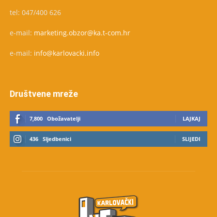
tel: 047/400 626
e-mail:
marketing.obzor@ka.t-com.hr
e-mail:
info@karlovacki.info
Društvene mreže
7,800
Obožavatelji
LAJKAJ
436
Sljedbenici
SLIJEDI