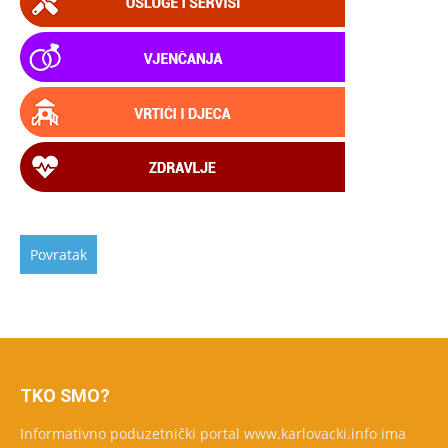
TKO SMO?
Informativno poduzetnički portal www.karlovacki.info ima