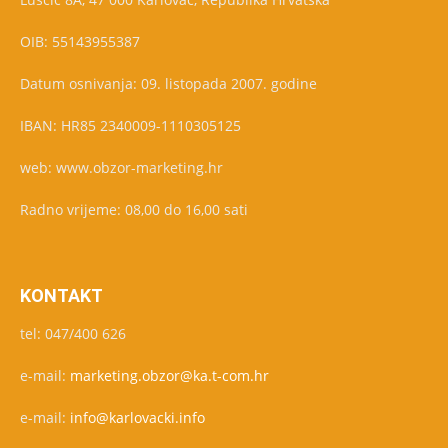
OIB: 55143955387
Datum osnivanja: 09. listopada 2007. godine
IBAN: HR85 2340009-1110305125
web: www.obzor-marketing.hr
Radno vrijeme: 08,00 do 16,00 sati
KONTAKT
tel: 047/400 626
e-mail:
marketing.obzor@ka.t-com.hr
e-mail:
info@karlovacki.info