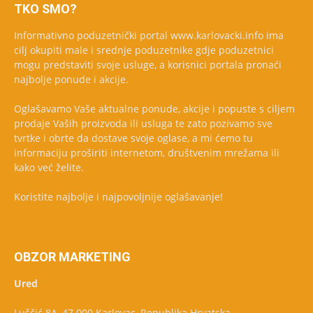
TKO SMO?
Informativno poduzetnički portal www.karlovacki.info ima
cilj okupiti male i srednje poduzetnike gdje poduzetnici
mogu predstaviti svoje usluge, a korisnici portala pronaći
najbolje ponude i akcije.
Oglašavamo Vaše aktualne ponude, akcije i popuste s ciljem
prodaje Vaših proizvoda ili usluga te zato pozivamo sve
tvrtke i obrte da dostave svoje oglase, a mi ćemo tu
informaciju proširiti internetom, društvenim mrežama ili
kako već želite.
Koristite najbolje i najpovoljnije oglašavanje!
OBZOR MARKETING
Ured
Luščić 8A, 47 000 Karlovac, Republika Hrvatska