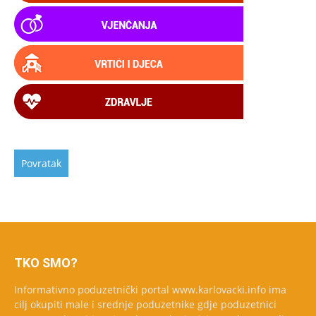
TKO SMO?
Informativno poduzetnički portal www.karlovacki.info ima
cilj okupiti male i srednje poduzetnike gdje poduzetnici