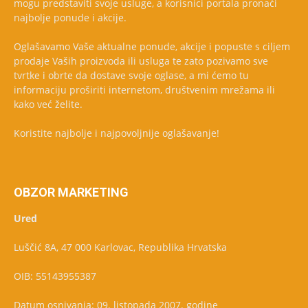
mogu predstaviti svoje usluge, a korisnici portala pronaći
najbolje ponude i akcije.
Oglašavamo Vaše aktualne ponude, akcije i popuste s ciljem
prodaje Vaših proizvoda ili usluga te zato pozivamo sve
tvrtke i obrte da dostave svoje oglase, a mi ćemo tu
informaciju proširiti internetom, društvenim mrežama ili
kako već želite.
Koristite najbolje i najpovoljnije oglašavanje!
OBZOR MARKETING
Ured
Luščić 8A, 47 000 Karlovac, Republika Hrvatska
OIB: 55143955387
Datum osnivanja: 09. listopada 2007. godine