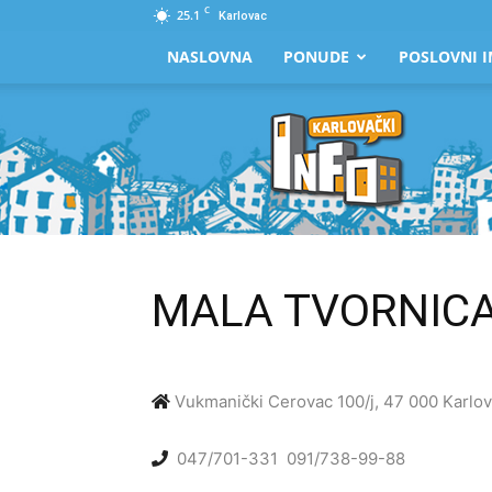
C
25.1
Karlovac
NASLOVNA
PONUDE
POSLOVNI I
Karlovački
Info
MALA TVORNIC
Vukmanički Cerovac 100/j, 47 000 Karlo
047/701-331
091/738-99-88