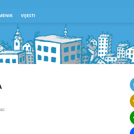
MENIK
VIJESTI
A
vac