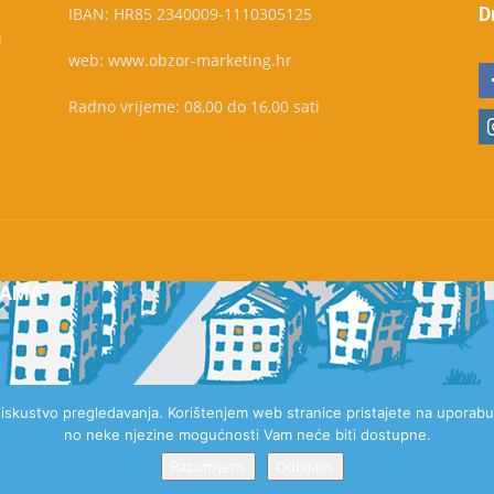
D
IBAN: HR85 2340009-1110305125
u
web: www.obzor-marketing.hr
Radno vrijeme: 08,00 do 16,00 sati
NAMA
e iskustvo pregledavanja. Korištenjem web stranice pristajete na uporabu 
no neke njezine mogućnosti Vam neće biti dostupne.
Razumijem.
Odbijam.