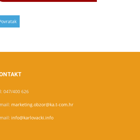
ONTAKT
l: 047/400 626
-mail:
marketing.obzor@ka.t-com.hr
-mail:
info@karlovacki.info