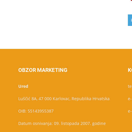
OBZOR MARKETING
K
Ured
te
Luščić 8A, 47 000 Karlovac, Republika Hrvatska
e
OIB: 55143955387
e
Datum osnivanja: 09. listopada 2007. godine