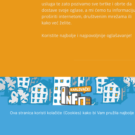
usluga te zato pozivamo sve tvrtke i obrte da
dostave svoje oglase, a mi ćemo tu informacij
proširiti internetom, društvenim mrežama ili
kako već želite.
Koristite najbolje i najpovoljnije oglašavanje!
O 
Ova stranica koristi kolačiće (Cookies) kako bi Vam pružila najbolj
© 2020 Karlovački Info, Sva prava pridržana.