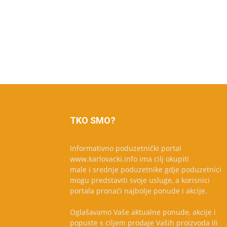
TKO SMO?
Informativno poduzetnički portal
www.karlovacki.info ima cilj okupiti
male i srednje poduzetnike gdje poduzetnici
mogu predstaviti svoje usluge, a korisnici
portala pronaći najbolje ponude i akcije.
Oglašavamo Vaše aktualne ponude, akcije i
popuste s ciljem prodaje Vaših proizvoda ili