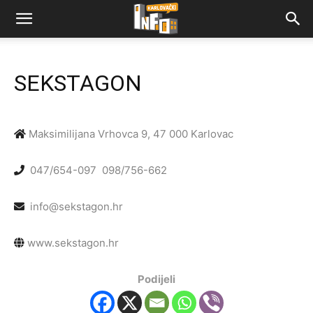
SEKSTAGON
Maksimilijana Vrhovca 9, 47 000 Karlovac
047/654-097
098/756-662
info@sekstagon.hr
www.sekstagon.hr
Podijeli