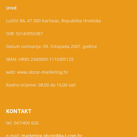
Ured
Luščić 8A, 47 000 Karlovac, Republika Hrvatska
OIB: 55143955387
Datum osnivanja: 09. listopada 2007. godine
IBAN: HR85 2340009-1110305125
web: www.obzor-marketing.hr
Radno vrijeme: 08,00 do 16,00 sati
KONTAKT
tel: 047/400 626
e-mail:
marketing.obzor@ka.t-com.hr