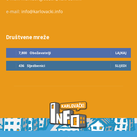
e-mail:
info@karlovacki.info
Društvene mreže
7,800
Obožavatelji
LAJKAJ
436
Sljedbenici
SLIJEDI