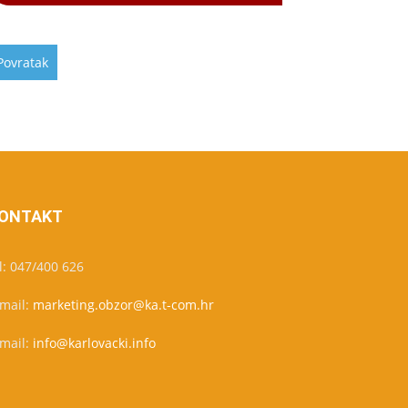
ONTAKT
l: 047/400 626
-mail:
marketing.obzor@ka.t-com.hr
-mail:
info@karlovacki.info