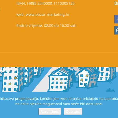
D
IBAN: HR85 2340009-1110305125
u
web: www.obzor-marketing.hr
Radno vrijeme: 08,00 do 16,00 sati
NAMA
e iskustvo pregledavanja. Korištenjem web stranice pristajete na uporabu 
no neke njezine mogućnosti Vam neće biti dostupne.
Razumijem.
Odbijam.