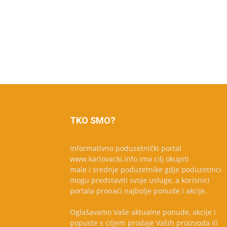
TKO SMO?
Informativno poduzetnički portal
www.karlovacki.info ima cilj okupiti
male i srednje poduzetnike gdje poduzetnici
mogu predstaviti svoje usluge, a korisnici
portala pronaći najbolje ponude i akcije.
Oglašavamo Vaše aktualne ponude, akcije i
popuste s ciljem prodaje Vaših proizvoda ili