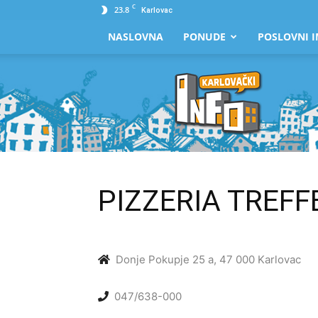
C
23.8
Karlovac
NASLOVNA
PONUDE
POSLOVNI I
Karlovački
Info
PIZZERIA TREFF
Donje Pokupje 25 a, 47 000 Karlovac
047/638-000