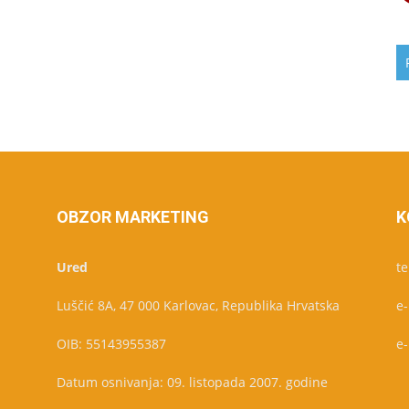
OBZOR MARKETING
K
Ured
te
Luščić 8A, 47 000 Karlovac, Republika Hrvatska
e
OIB: 55143955387
e
Datum osnivanja: 09. listopada 2007. godine