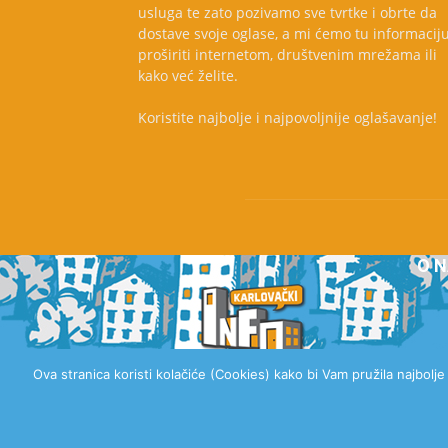
usluga te zato pozivamo sve tvrtke i obrte da
dostave svoje oglase, a mi ćemo tu informacij
proširiti internetom, društvenim mrežama ili
kako već želite.
Koristite najbolje i najpovoljnije oglašavanje!
O 
Ova stranica koristi kolačiće (Cookies) kako bi Vam pružila najbolj
© 2020 Karlovački Info, Sva prava pridržana.