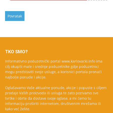
TKO SMO?
Informativno poduzetnički portal www.karlovacki.info ima
cilj okupiti male i srednje poduzetnike gdje poduzetnici
mogu predstaviti svoje usluge, a korisnici portala pronaći
najbolje ponude i akcije.
Oglašavamo Vaše aktualne ponude, akcije i popuste s ciljem
prodaje Vaših proizvoda ili usluga te zato pozivamo sve
tvrtke i obrte da dostave svoje oglase, a mi ćemo tu
informaciju proširiti internetom, društvenim mrežama ili
kako već želite.