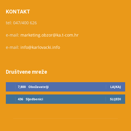
KONTAKT
tel: 047/400 626
e-mail:
marketing.obzor@ka.t-com.hr
e-mail:
info@karlovacki.info
Društvene mreže
7,800
Obožavatelji
LAJKAJ
436
Sljedbenici
SLIJEDI