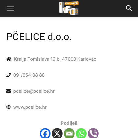
PČELICE d.o.o.
Kralja Tomislava 19 b, 47000 Karlovac
091/654 88 88
pcelice@pcelice.hr
www.pcelice.hr
Podijeli