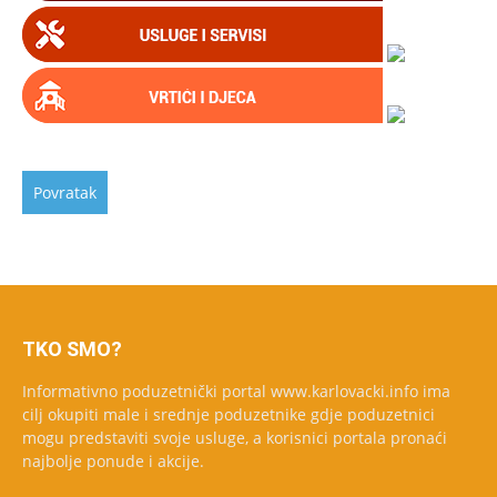
TKO SMO?
Informativno poduzetnički portal www.karlovacki.info ima
cilj okupiti male i srednje poduzetnike gdje poduzetnici
mogu predstaviti svoje usluge, a korisnici portala pronaći
najbolje ponude i akcije.