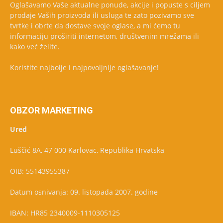
Oglašavamo Vaše aktualne ponude, akcije i popuste s ciljem
prodaje Vaših proizvoda ili usluga te zato pozivamo sve
tvrtke i obrte da dostave svoje oglase, a mi ćemo tu
informaciju proširiti internetom, društvenim mrežama ili
kako već želite.
Koristite najbolje i najpovoljnije oglašavanje!
OBZOR MARKETING
Ured
Luščić 8A, 47 000 Karlovac, Republika Hrvatska
OIB: 55143955387
Datum osnivanja: 09. listopada 2007. godine
IBAN: HR85 2340009-1110305125