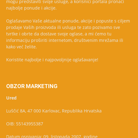
mogu predstaviti svoje usluge, a korisnici portala pronaći
najbolje ponude i akcije.
Oglašavamo Vaše aktualne ponude, akcije i popuste s ciljem
prodaje Vaših proizvoda ili usluga te zato pozivamo sve
tvrtke i obrte da dostave svoje oglase, a mi ćemo tu
informaciju proširiti internetom, društvenim mrežama ili
kako već želite.
Koristite najbolje i najpovoljnije oglašavanje!
OBZOR MARKETING
Ured
Luščić 8A, 47 000 Karlovac, Republika Hrvatska
OIB: 55143955387
Datum osnivanja: 09. listopada 2007. godine