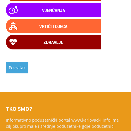
TKO SMO?
Informativno poduzetnički portal www.karlovacki.info ima
cilj okupiti male i srednje poduzetnike gdje poduzetnici