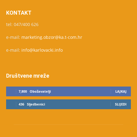
KONTAKT
tel: 047/400 626
e-mail:
marketing.obzor@ka.t-com.hr
e-mail:
info@karlovacki.info
Društvene mreže
7,800
Obožavatelji
LAJKAJ
436
Sljedbenici
SLIJEDI