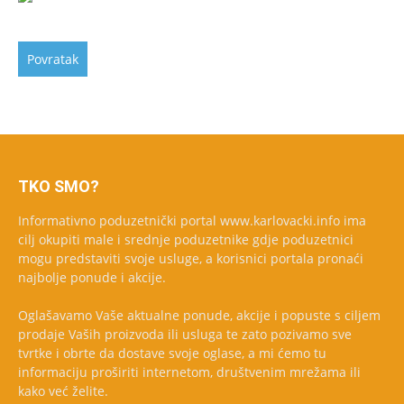
TKO SMO?
Informativno poduzetnički portal www.karlovacki.info ima
cilj okupiti male i srednje poduzetnike gdje poduzetnici
mogu predstaviti svoje usluge, a korisnici portala pronaći
najbolje ponude i akcije.
Oglašavamo Vaše aktualne ponude, akcije i popuste s ciljem
prodaje Vaših proizvoda ili usluga te zato pozivamo sve
tvrtke i obrte da dostave svoje oglase, a mi ćemo tu
informaciju proširiti internetom, društvenim mrežama ili
kako već želite.