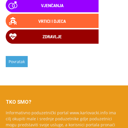
TKO SMO?
Informativno poduzetnički portal www.karlovacki.info ima
cilj okupiti male i srednje poduzetnike gdje poduzetnici
mogu predstaviti svoje usluge, a korisnici portala pronaći