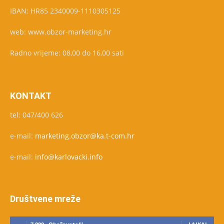
IBAN: HR85 2340009-1110305125
web: www.obzor-marketing.hr
Radno vrijeme: 08,00 do 16,00 sati
KONTAKT
tel: 047/400 626
e-mail:
marketing.obzor@ka.t-com.hr
e-mail:
info@karlovacki.info
Društvene mreže