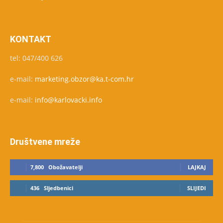
KONTAKT
tel: 047/400 626
e-mail:
marketing.obzor@ka.t-com.hr
e-mail:
info@karlovacki.info
Društvene mreže
7,800
Obožavatelji
LAJKAJ
436
Sljedbenici
SLIJEDI