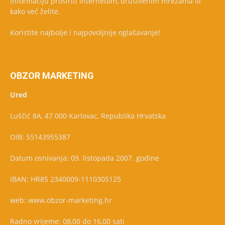
informaciju proširiti internetom, društvenim mrežama ili
kako već želite.
Koristite najbolje i najpovoljnije oglašavanje!
OBZOR MARKETING
Ured
Luščić 8A, 47 000 Karlovac, Republika Hrvatska
OIB: 55143955387
Datum osnivanja: 09. listopada 2007. godine
IBAN: HR85 2340009-1110305125
web: www.obzor-marketing.hr
Radno vrijeme: 08,00 do 16,00 sati