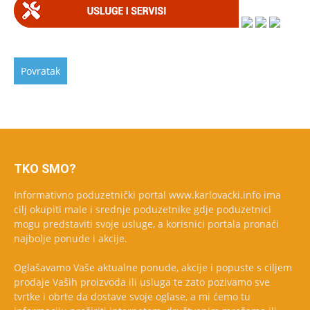
TKO SMO?
Informativno poduzetnički portal www.karlovacki.info ima
cilj okupiti male i srednje poduzetnike gdje poduzetnici
mogu predstaviti svoje usluge, a korisnici portala pronaći
najbolje ponude i akcije.
Oglašavamo Vaše aktualne ponude, akcije i popuste s ciljem
prodaje Vaših proizvoda ili usluga te zato pozivamo sve
tvrtke i obrte da dostave svoje oglase, a mi ćemo tu