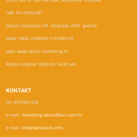
OIB: 55143955387
Datum osnivanja: 09. listopada 2007. godine
IBAN: HR85 2340009-1110305125
web: www.obzor-marketing.hr
Radno vrijeme: 08,00 do 16,00 sati
KONTAKT
tel: 047/400 626
e-mail:
marketing.obzor@ka.t-com.hr
e-mail:
info@karlovacki.info