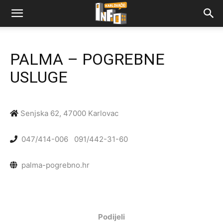
PALMA – POGREBNE
USLUGE
Senjska 62, 47000 Karlovac
047/414-006
091/442-31-60
palma-pogrebno.hr
Podijeli