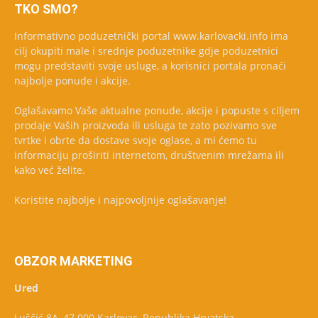
TKO SMO?
Informativno poduzetnički portal www.karlovacki.info ima
cilj okupiti male i srednje poduzetnike gdje poduzetnici
mogu predstaviti svoje usluge, a korisnici portala pronaći
najbolje ponude i akcije.
Oglašavamo Vaše aktualne ponude, akcije i popuste s ciljem
prodaje Vaših proizvoda ili usluga te zato pozivamo sve
tvrtke i obrte da dostave svoje oglase, a mi ćemo tu
informaciju proširiti internetom, društvenim mrežama ili
kako već želite.
Koristite najbolje i najpovoljnije oglašavanje!
OBZOR MARKETING
Ured
Luščić 8A, 47 000 Karlovac, Republika Hrvatska