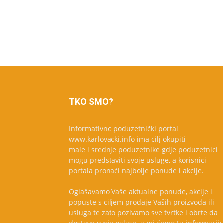
TKO SMO?
Informativno poduzetnički portal
www.karlovacki.info ima cilj okupiti
male i srednje poduzetnike gdje poduzetnici
mogu predstaviti svoje usluge, a korisnici
portala pronaći najbolje ponude i akcije.
Oglašavamo Vaše aktualne ponude, akcije i
popuste s ciljem prodaje Vaših proizvoda ili
usluga te zato pozivamo sve tvrtke i obrte da
dostave svoje oglase, a mi ćemo tu informacij