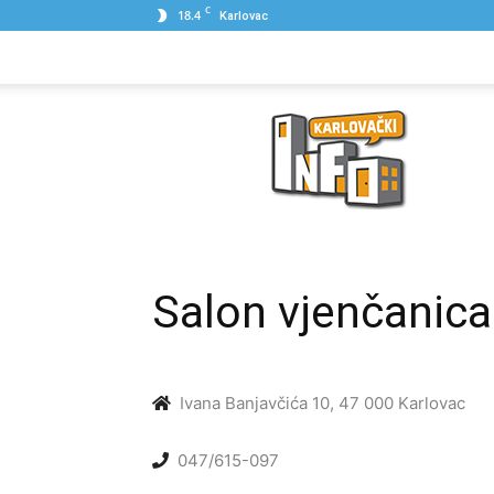
C
18.4
Karlovac
NASLOVNA
PONUDE
POSLOVNI IME
Karlovački
Info
Salon vjenčanica
Ivana Banjavčića 10, 47 000 Karlovac
047/615-097