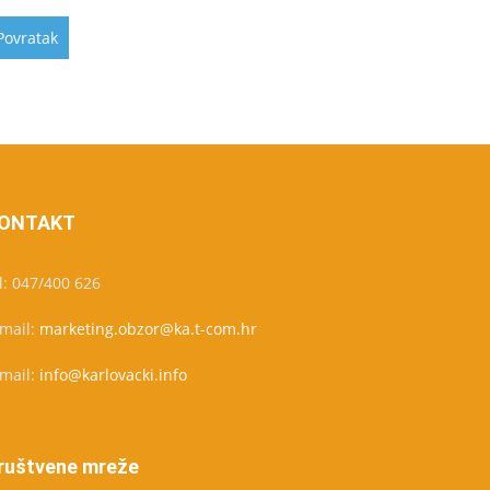
ONTAKT
l: 047/400 626
-mail:
marketing.obzor@ka.t-com.hr
-mail:
info@karlovacki.info
ruštvene mreže