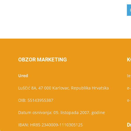
OBZOR MARKETING
K
Ured
te
Luščić 8A, 47 000 Karlovac, Republika Hrvatska
e
OIB: 55143955387
e
Datum osnivanja: 09. listopada 2007. godine
D
IBAN: HR85 2340009-1110305125
u