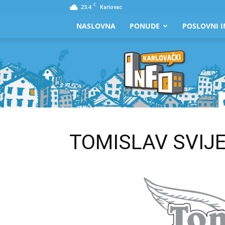
C
23.4
Karlovac
NASLOVNA
PONUDE
POSLOVNI I
Karlovački
Info
TOMISLAV SVIJE