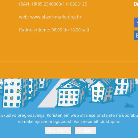
D
IBAN: HR85 2340009-1110305125
u
web: www.obzor-marketing.hr
Radno vrijeme: 08,00 do 16,00 sati
NAMA
e iskustvo pregledavanja. Korištenjem web stranice pristajete na uporabu 
no neke njezine mogućnosti Vam neće biti dostupne.
Razumijem.
Odbijam.