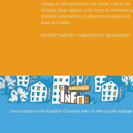
usluga te zato pozivamo sve tvrtke i obrte da
dostave svoje oglase, a mi ćemo tu informacij
proširiti internetom, društvenim mrežama ili
kako već želite.
Koristite najbolje i najpovoljnije oglašavanje!
O 
Ova stranica koristi kolačiće (Cookies) kako bi Vam pružila najbolj
© 2020 Karlovački Info, Sva prava pridržana.