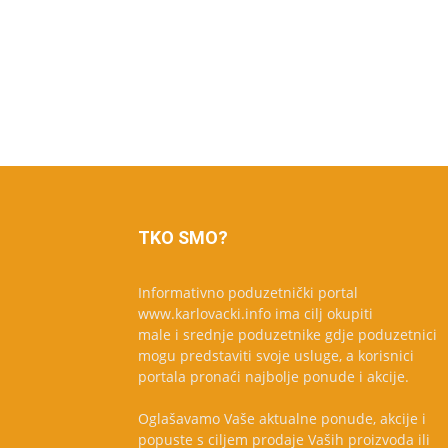
TKO SMO?
Informativno poduzetnički portal
www.karlovacki.info ima cilj okupiti
male i srednje poduzetnike gdje poduzetnici
mogu predstaviti svoje usluge, a korisnici
portala pronaći najbolje ponude i akcije.
Oglašavamo Vaše aktualne ponude, akcije i
popuste s ciljem prodaje Vaših proizvoda ili