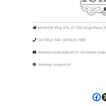
Mrežnički Brig 37a, 47 250 Duga Resa, R
047/854-744
091/433-1861
tomislav.svijece@inet.hr
christiane.svij
tomislav-svijece.hr/