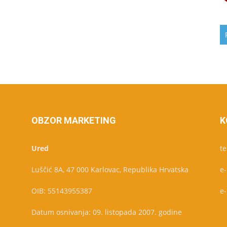
OBZOR MARKETING
K
Ured
te
Luščić 8A, 47 000 Karlovac, Republika Hrvatska
e
OIB: 55143955387
e
Datum osnivanja: 09. listopada 2007. godine