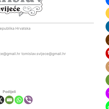
epublika Hrvatska
ece@gmail.hr
tomislav.svijece@gmail.hr
Podijeli