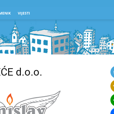
MENIK
VIJESTI
ĆE d.o.o.