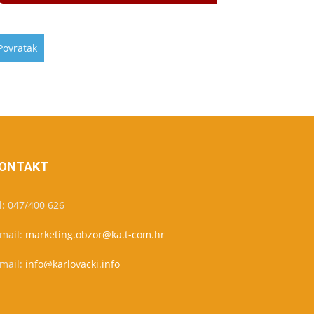
ONTAKT
l: 047/400 626
-mail:
marketing.obzor@ka.t-com.hr
-mail:
info@karlovacki.info