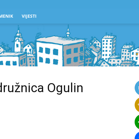
MENIK
VIJESTI
ružnica Ogulin