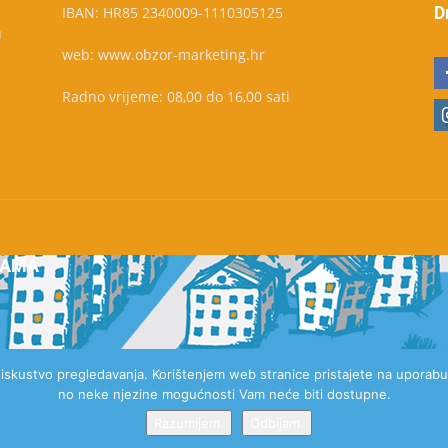
D
IBAN: HR85 2340009-1110305125
u
web: www.obzor-marketing.hr
Radno vrijeme: 08,00 do 16,00 sati
NAMA
e iskustvo pregledavanja. Korištenjem web stranice pristajete na uporabu 
no neke njezine mogućnosti Vam neće biti dostupne.
Razumijem.
Odbijam.