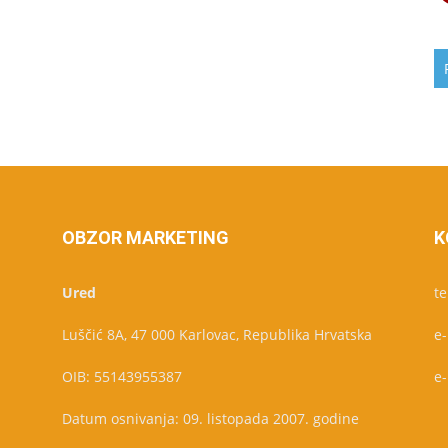
OBZOR MARKETING
K
Ured
te
Luščić 8A, 47 000 Karlovac, Republika Hrvatska
e
OIB: 55143955387
e
Datum osnivanja: 09. listopada 2007. godine