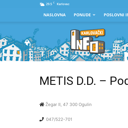
C
29.5
Karlovac
NASLOVNA
PONUDE
POSLOVNI I
Karlovački
Info
METIS D.D. – Pod
Žegar II, 47 300 Ogulin
047/522-701