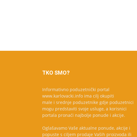
TKO SMO?
Informativno poduzetnički portal
www.karlovacki.info ima cilj okupiti
male i srednje poduzetnike gdje poduzetnici
mogu predstaviti svoje usluge, a korisnici
portala pronaći najbolje ponude i akcije.
Oglašavamo Vaše aktualne ponude, akcije i
popuste s ciljem prodaje Vaših proizvoda ili