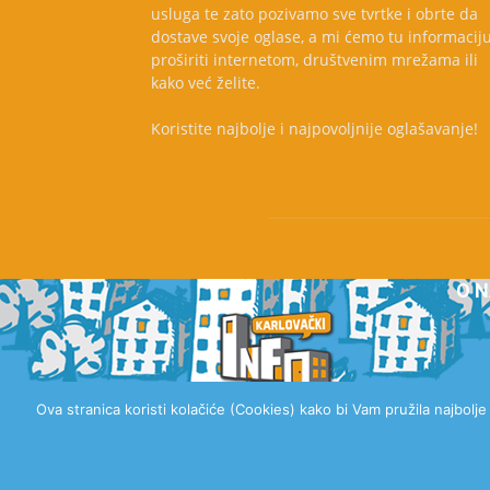
usluga te zato pozivamo sve tvrtke i obrte da
dostave svoje oglase, a mi ćemo tu informacij
proširiti internetom, društvenim mrežama ili
kako već želite.
Koristite najbolje i najpovoljnije oglašavanje!
O 
Ova stranica koristi kolačiće (Cookies) kako bi Vam pružila najbolj
© 2020 Karlovački Info, Sva prava pridržana.