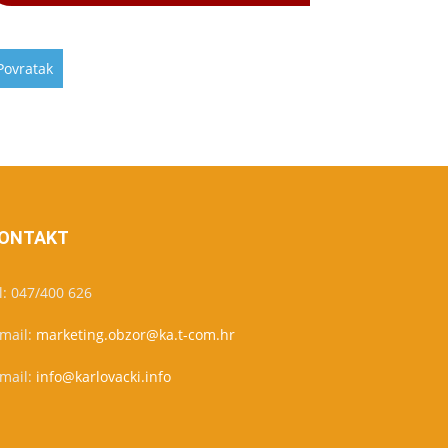
ONTAKT
l: 047/400 626
-mail:
marketing.obzor@ka.t-com.hr
-mail:
info@karlovacki.info