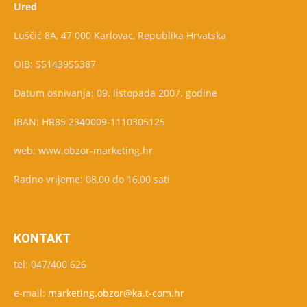
Ured
Luščić 8A, 47 000 Karlovac, Republika Hrvatska
OIB: 55143955387
Datum osnivanja: 09. listopada 2007. godine
IBAN: HR85 2340009-1110305125
web: www.obzor-marketing.hr
Radno vrijeme: 08,00 do 16,00 sati
KONTAKT
tel: 047/400 626
e-mail:
marketing.obzor@ka.t-com.hr