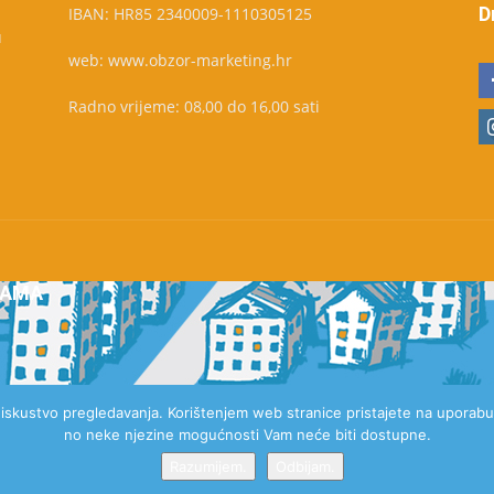
D
IBAN: HR85 2340009-1110305125
u
web: www.obzor-marketing.hr
Radno vrijeme: 08,00 do 16,00 sati
NAMA
e iskustvo pregledavanja. Korištenjem web stranice pristajete na uporabu 
no neke njezine mogućnosti Vam neće biti dostupne.
Razumijem.
Odbijam.