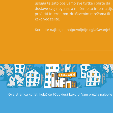
usluga te zato pozivamo sve tvrtke i obrte da
dostave svoje oglase, a mi ćemo tu informacij
proširiti internetom, društvenim mrežama ili
kako već želite.
Koristite najbolje i najpovoljnije oglašavanje!
O 
Ova stranica koristi kolačiće (Cookies) kako bi Vam pružila najbolj
© 2020 Karlovački Info, Sva prava pridržana.