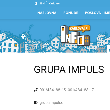
C
18.4
Karlovac
NASLOVNA
PONUDE
POSLOVNI IME
Karlovački
Info
GRUPA IMPULS
091/484-88-15
091/484-88-17
grupaimpulse