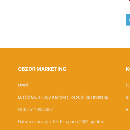
OBZOR MARKETING
K
Ured
te
Luščić 8A, 47 000 Karlovac, Republika Hrvatska
e
OIB: 55143955387
e
Datum osnivanja: 09. listopada 2007. godine