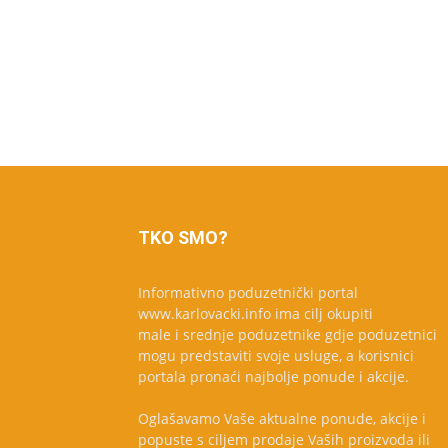
TKO SMO?
Informativno poduzetnički portal
www.karlovacki.info ima cilj okupiti
male i srednje poduzetnike gdje poduzetnici
mogu predstaviti svoje usluge, a korisnici
portala pronaći najbolje ponude i akcije.
Oglašavamo Vaše aktualne ponude, akcije i
popuste s ciljem prodaje Vaših proizvoda ili