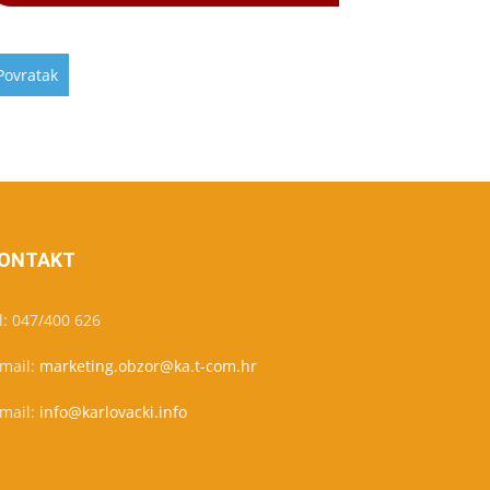
ONTAKT
l: 047/400 626
-mail:
marketing.obzor@ka.t-com.hr
-mail:
info@karlovacki.info