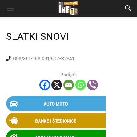
SLATKI SNOVI
098/861-168
091/602-32-41
Podijeli