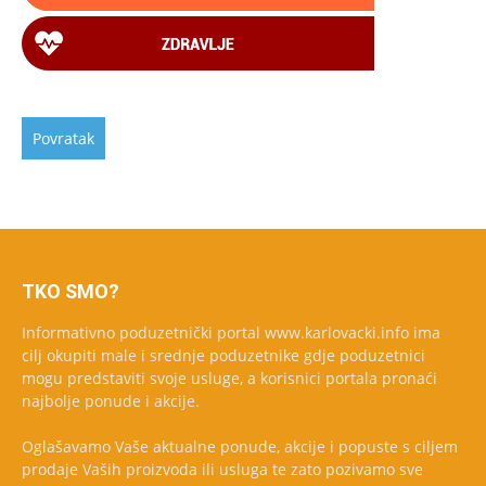
TKO SMO?
Informativno poduzetnički portal www.karlovacki.info ima
cilj okupiti male i srednje poduzetnike gdje poduzetnici
mogu predstaviti svoje usluge, a korisnici portala pronaći
najbolje ponude i akcije.
Oglašavamo Vaše aktualne ponude, akcije i popuste s ciljem
prodaje Vaših proizvoda ili usluga te zato pozivamo sve