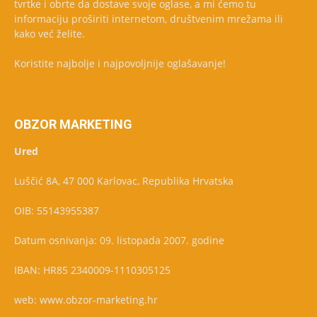
tvrtke i obrte da dostave svoje oglase, a mi ćemo tu
informaciju proširiti internetom, društvenim mrežama ili
kako već želite.
Koristite najbolje i najpovoljnije oglašavanje!
OBZOR MARKETING
Ured
Luščić 8A, 47 000 Karlovac, Republika Hrvatska
OIB: 55143955387
Datum osnivanja: 09. listopada 2007. godine
IBAN: HR85 2340009-1110305125
web: www.obzor-marketing.hr