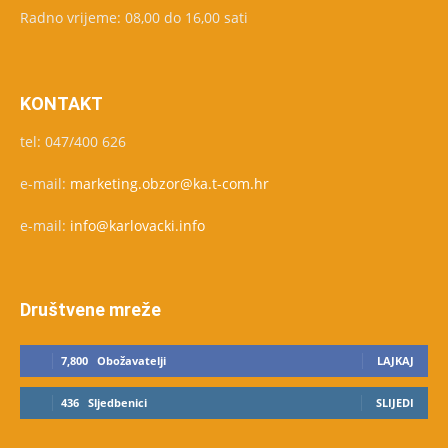
Radno vrijeme: 08,00 do 16,00 sati
KONTAKT
tel: 047/400 626
e-mail:
marketing.obzor@ka.t-com.hr
e-mail:
info@karlovacki.info
Društvene mreže
7,800
Obožavatelji
LAJKAJ
436
Sljedbenici
SLIJEDI