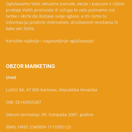
Oglašavamo Vaše aktualne ponude, akcije i popuste s ciljem
prodaje Vaših proizvoda ili usluga te zato pozivamo sve
tvrtke i obrte da dostave svoje oglase, a mi ćemo tu
informaciju proširiti internetom, društvenim mrežama ili
kako već želite.
Koristite najbolje i najpovoljnije oglašavanje!
OBZOR MARKETING
Ured
Luščić 8A, 47 000 Karlovac, Republika Hrvatska
OIB: 55143955387
Datum osnivanja: 09. listopada 2007. godine
IBAN: HR85 2340009-1110305125