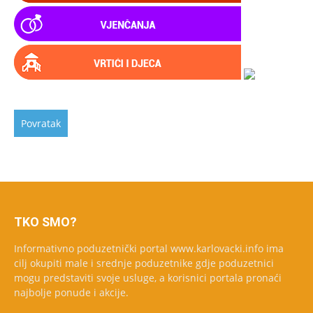
TKO SMO?
Informativno poduzetnički portal www.karlovacki.info ima
cilj okupiti male i srednje poduzetnike gdje poduzetnici
mogu predstaviti svoje usluge, a korisnici portala pronaći
najbolje ponude i akcije.