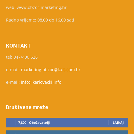
web: www.obzor-marketing.hr
Radno vrijeme: 08,00 do 16,00 sati
KONTAKT
tel: 047/400 626
e-mail:
marketing.obzor@ka.t-com.hr
e-mail:
info@karlovacki.info
Društvene mreže
7,800
Obožavatelji
LAJKAJ