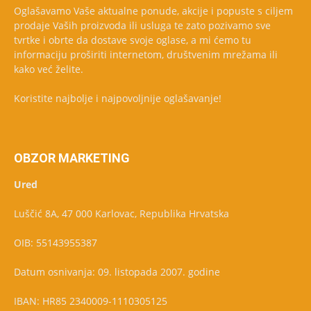
Oglašavamo Vaše aktualne ponude, akcije i popuste s ciljem
prodaje Vaših proizvoda ili usluga te zato pozivamo sve
tvrtke i obrte da dostave svoje oglase, a mi ćemo tu
informaciju proširiti internetom, društvenim mrežama ili
kako već želite.
Koristite najbolje i najpovoljnije oglašavanje!
OBZOR MARKETING
Ured
Luščić 8A, 47 000 Karlovac, Republika Hrvatska
OIB: 55143955387
Datum osnivanja: 09. listopada 2007. godine
IBAN: HR85 2340009-1110305125