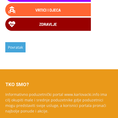
TKO SMO?
Informativno poduzetnički portal www.karlovacki.info ima
cilj okupiti male i srednje poduzetnike gdje poduzetnici
mogu predstaviti svoje usluge, a korisnici portala pronaći
najbolje ponude i akcije.