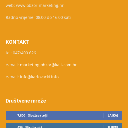
web: www.obzor-marketing.hr
Radno vrijeme: 08,00 do 16,00 sati
KONTAKT
tel: 047/400 626
e-mail:
marketing.obzor@ka.t-com.hr
e-mail:
info@karlovacki.info
Društvene mreže
7,800
Obožavatelji
LAJKAJ
436
Sljedbenici
SLIJEDI