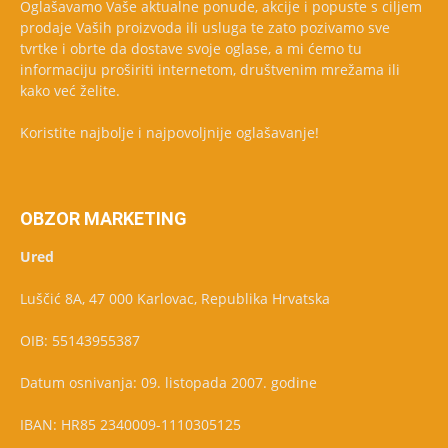
Oglašavamo Vaše aktualne ponude, akcije i popuste s ciljem
prodaje Vaših proizvoda ili usluga te zato pozivamo sve
tvrtke i obrte da dostave svoje oglase, a mi ćemo tu
informaciju proširiti internetom, društvenim mrežama ili
kako već želite.
Koristite najbolje i najpovoljnije oglašavanje!
OBZOR MARKETING
Ured
Luščić 8A, 47 000 Karlovac, Republika Hrvatska
OIB: 55143955387
Datum osnivanja: 09. listopada 2007. godine
IBAN: HR85 2340009-1110305125