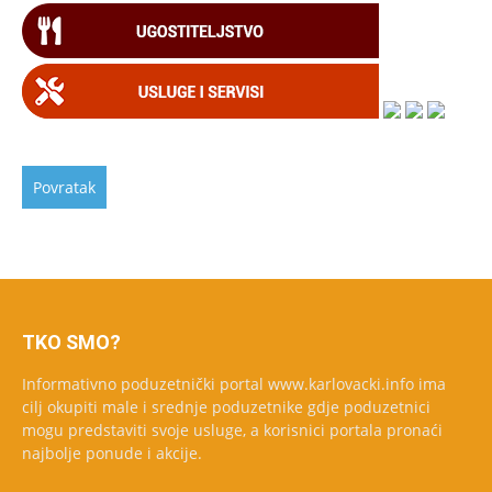
TKO SMO?
Informativno poduzetnički portal www.karlovacki.info ima
cilj okupiti male i srednje poduzetnike gdje poduzetnici
mogu predstaviti svoje usluge, a korisnici portala pronaći
najbolje ponude i akcije.