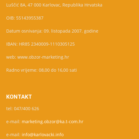
Luščić 8A, 47 000 Karlovac, Republika Hrvatska
OIB: 55143955387
Datum osnivanja: 09. listopada 2007. godine
IBAN: HR85 2340009-1110305125
web: www.obzor-marketing.hr
Radno vrijeme: 08,00 do 16,00 sati
KONTAKT
tel: 047/400 626
e-mail:
marketing.obzor@ka.t-com.hr
e-mail:
info@karlovacki.info