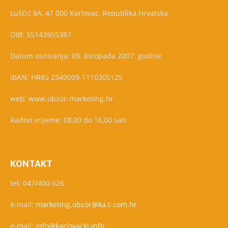
Luščić 8A, 47 000 Karlovac, Republika Hrvatska
OIB: 55143955387
Datum osnivanja: 09. listopada 2007. godine
IBAN: HR85 2340009-1110305125
web: www.obzor-marketing.hr
Radno vrijeme: 08,00 do 16,00 sati
KONTAKT
tel: 047/400 626
e-mail:
marketing.obzor@ka.t-com.hr
e-mail:
info@karlovacki.info