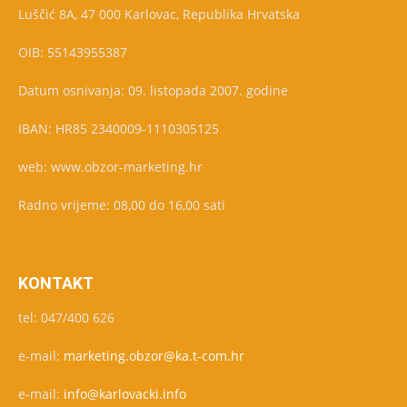
Luščić 8A, 47 000 Karlovac, Republika Hrvatska
OIB: 55143955387
Datum osnivanja: 09. listopada 2007. godine
IBAN: HR85 2340009-1110305125
web: www.obzor-marketing.hr
Radno vrijeme: 08,00 do 16,00 sati
KONTAKT
tel: 047/400 626
e-mail:
marketing.obzor@ka.t-com.hr
e-mail:
info@karlovacki.info