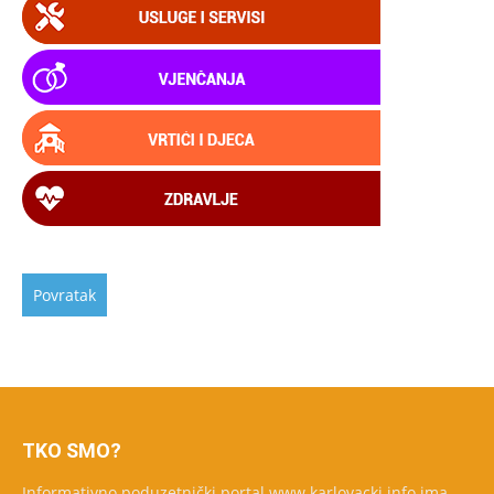
TKO SMO?
Informativno poduzetnički portal www.karlovacki.info ima