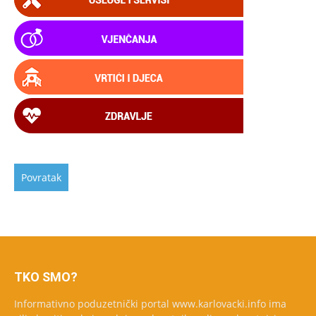
TKO SMO?
Informativno poduzetnički portal www.karlovacki.info ima