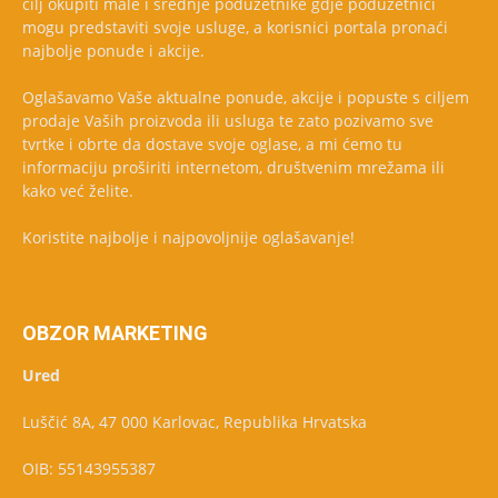
cilj okupiti male i srednje poduzetnike gdje poduzetnici
mogu predstaviti svoje usluge, a korisnici portala pronaći
najbolje ponude i akcije.
Oglašavamo Vaše aktualne ponude, akcije i popuste s ciljem
prodaje Vaših proizvoda ili usluga te zato pozivamo sve
tvrtke i obrte da dostave svoje oglase, a mi ćemo tu
informaciju proširiti internetom, društvenim mrežama ili
kako već želite.
Koristite najbolje i najpovoljnije oglašavanje!
OBZOR MARKETING
Ured
Luščić 8A, 47 000 Karlovac, Republika Hrvatska
OIB: 55143955387