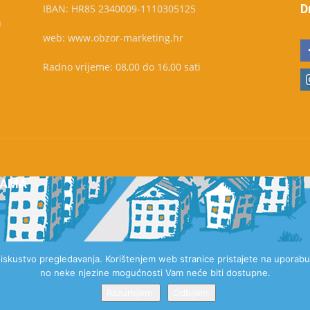
D
IBAN: HR85 2340009-1110305125
u
web: www.obzor-marketing.hr
Radno vrijeme: 08,00 do 16,00 sati
NAMA
e iskustvo pregledavanja. Korištenjem web stranice pristajete na uporabu 
no neke njezine mogućnosti Vam neće biti dostupne.
Razumijem.
Odbijam.