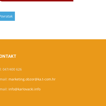
ONTAKT
l: 047/400 626
-mail:
marketing.obzor@ka.t-com.hr
-mail:
info@karlovacki.info