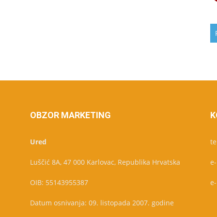
OBZOR MARKETING
K
Ured
te
Luščić 8A, 47 000 Karlovac, Republika Hrvatska
e
OIB: 55143955387
e
Datum osnivanja: 09. listopada 2007. godine