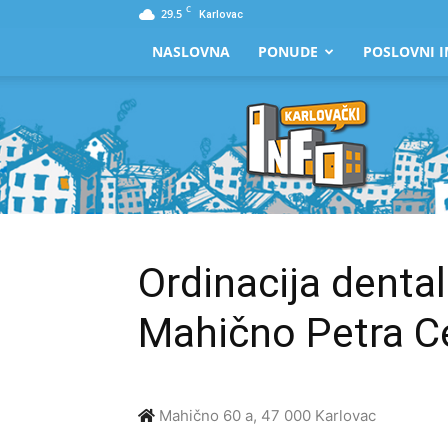
C
29.5
Karlovac
NASLOVNA
PONUDE
POSLOVNI I
Karlovački
Info
Ordinacija denta
Mahično Petra Ce
Mahično 60 a, 47 000 Karlovac