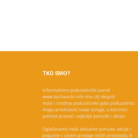
TKO SMO?
Informativno poduzetnički portal
www.karlovacki.info ima cilj okupiti
male i srednje poduzetnike gdje poduzetnici
mogu predstaviti svoje usluge, a korisnici
portala pronaći najbolje ponude i akcije.
Oglašavamo Vaše aktualne ponude, akcije i
popuste s ciljem prodaje Vaših proizvoda ili