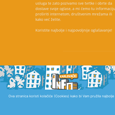
usluga te zato pozivamo sve tvrtke i obrte da
dostave svoje oglase, a mi ćemo tu informacij
proširiti internetom, društvenim mrežama ili
kako već želite.
Koristite najbolje i najpovoljnije oglašavanje!
O 
Ova stranica koristi kolačiće (Cookies) kako bi Vam pružila najbolj
© 2020 Karlovački Info, Sva prava pridržana.