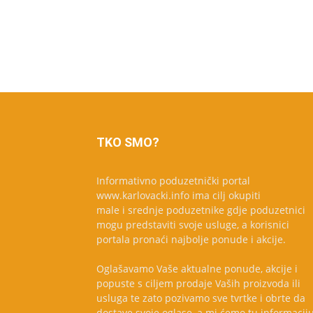
TKO SMO?
Informativno poduzetnički portal
www.karlovacki.info ima cilj okupiti
male i srednje poduzetnike gdje poduzetnici
mogu predstaviti svoje usluge, a korisnici
portala pronaći najbolje ponude i akcije.
Oglašavamo Vaše aktualne ponude, akcije i
popuste s ciljem prodaje Vaših proizvoda ili
usluga te zato pozivamo sve tvrtke i obrte da
dostave svoje oglase, a mi ćemo tu informacij