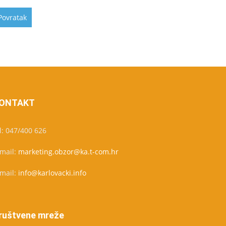
ONTAKT
l: 047/400 626
-mail:
marketing.obzor@ka.t-com.hr
-mail:
info@karlovacki.info
ruštvene mreže