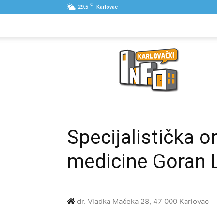
C
29.5
Karlovac
NASLOVNA
PONUDE
POSLOVNI IME
Karlovački
Info
Specijalistička o
medicine Goran L
dr. Vladka Mačeka 28, 47 000 Karlovac