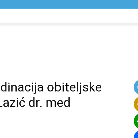
NIK
VIJESTI
rdinacija obiteljske
azić dr. med