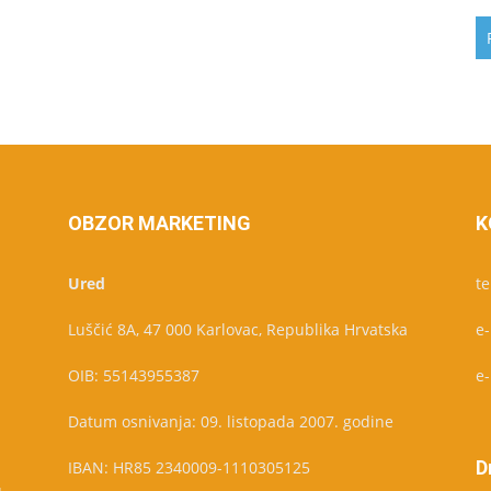
OBZOR MARKETING
K
Ured
te
Luščić 8A, 47 000 Karlovac, Republika Hrvatska
e
OIB: 55143955387
e
Datum osnivanja: 09. listopada 2007. godine
D
IBAN: HR85 2340009-1110305125
u