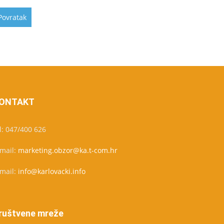
ONTAKT
l: 047/400 626
-mail:
marketing.obzor@ka.t-com.hr
-mail:
info@karlovacki.info
ruštvene mreže