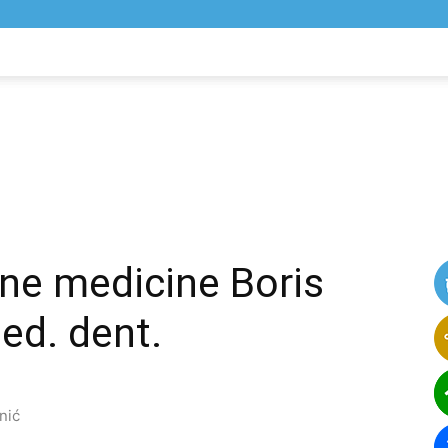
NIK
VIJESTI
lne medicine Boris
ed. dent.
nić