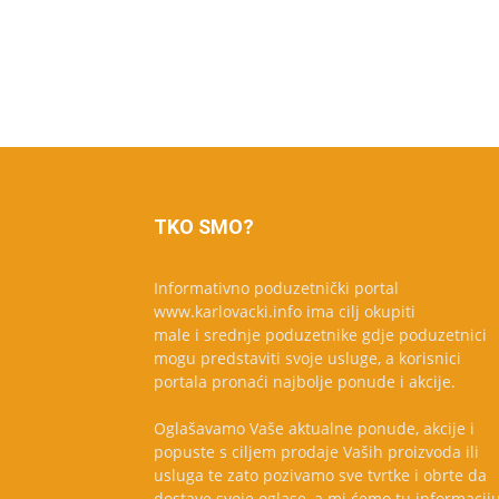
TKO SMO?
Informativno poduzetnički portal
www.karlovacki.info ima cilj okupiti
male i srednje poduzetnike gdje poduzetnici
mogu predstaviti svoje usluge, a korisnici
portala pronaći najbolje ponude i akcije.
Oglašavamo Vaše aktualne ponude, akcije i
popuste s ciljem prodaje Vaših proizvoda ili
usluga te zato pozivamo sve tvrtke i obrte da
dostave svoje oglase, a mi ćemo tu informacij