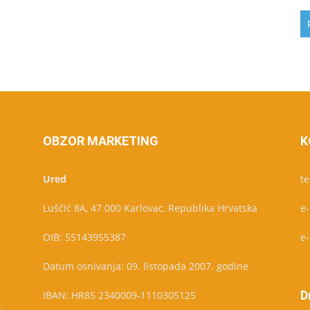
OBZOR MARKETING
K
Ured
te
Luščić 8A, 47 000 Karlovac, Republika Hrvatska
e
OIB: 55143955387
e
Datum osnivanja: 09. listopada 2007. godine
D
IBAN: HR85 2340009-1110305125
u