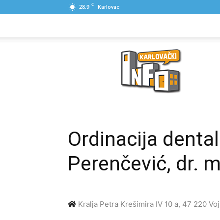
C
28.9
Karlovac
NASLOVNA
PONUDE
POSLOVNI IME
Karlovački
Info
Ordinacija denta
Perenčević, dr. m
Kralja Petra Krešimira IV 10 a, 47 220 Voj