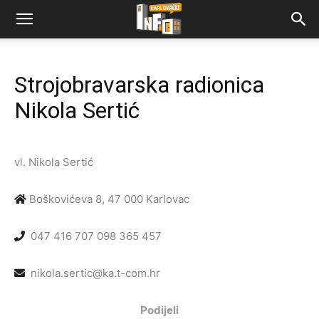
Strojobravarska radionica
Nikola Sertić
vl. Nikola Sertić
Boškovićeva 8, 47 000 Karlovac
047 416 707
098 365 457
nikola.sertic@ka.t-com.hr
Podijeli