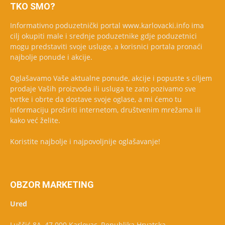
TKO SMO?
Informativno poduzetnički portal www.karlovacki.info ima
cilj okupiti male i srednje poduzetnike gdje poduzetnici
mogu predstaviti svoje usluge, a korisnici portala pronaći
najbolje ponude i akcije.
Oglašavamo Vaše aktualne ponude, akcije i popuste s ciljem
prodaje Vaših proizvoda ili usluga te zato pozivamo sve
tvrtke i obrte da dostave svoje oglase, a mi ćemo tu
informaciju proširiti internetom, društvenim mrežama ili
kako već želite.
Koristite najbolje i najpovoljnije oglašavanje!
OBZOR MARKETING
Ured
Luščić 8A, 47 000 Karlovac, Republika Hrvatska