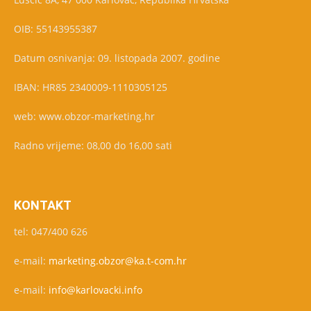
OIB: 55143955387
Datum osnivanja: 09. listopada 2007. godine
IBAN: HR85 2340009-1110305125
web: www.obzor-marketing.hr
Radno vrijeme: 08,00 do 16,00 sati
KONTAKT
tel: 047/400 626
e-mail:
marketing.obzor@ka.t-com.hr
e-mail:
info@karlovacki.info