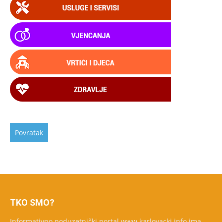
TKO SMO?
Informativno poduzetnički portal www.karlovacki.info ima