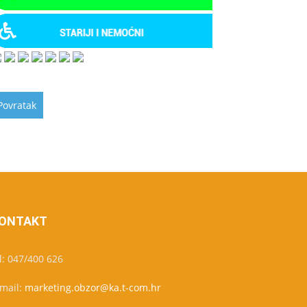
ONTAKT
l: 047/400 626
-mail:
marketing.obzor@ka.t-com.hr