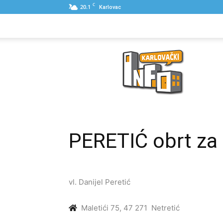
C
20.1
Karlovac
NASLOVNA
PONUDE
POSLOVNI IME
Karlovački
Info
PERETIĆ obrt za
vl. Danijel Peretić
Maletići 75, 47 271 Netretić