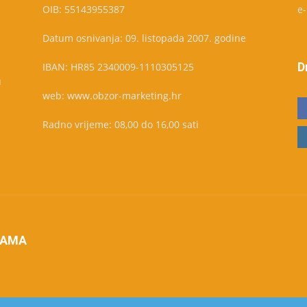
OIB: 55143955387
e
Datum osnivanja: 09. listopada 2007. godine
D
IBAN: HR85 2340009-1110305125
u
web: www.obzor-marketing.hr
Radno vrijeme: 08,00 do 16,00 sati
NAMA