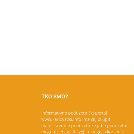
TKO SMO?
Informativno poduzetnički portal
www.karlovacki.info ima cilj okupiti
male i srednje poduzetnike gdje poduzetnici
mogu predstaviti svoje usluge, a korisnici