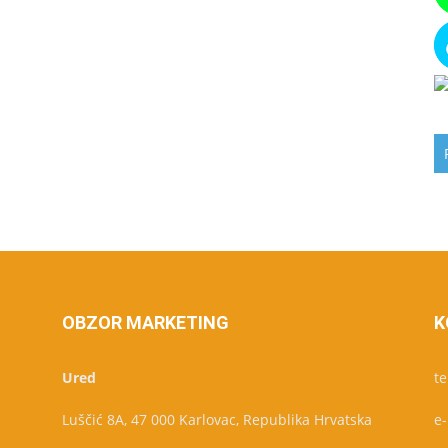
OBZOR MARKETING
K
Ured
te
Luščić 8A, 47 000 Karlovac, Republika Hrvatska
e