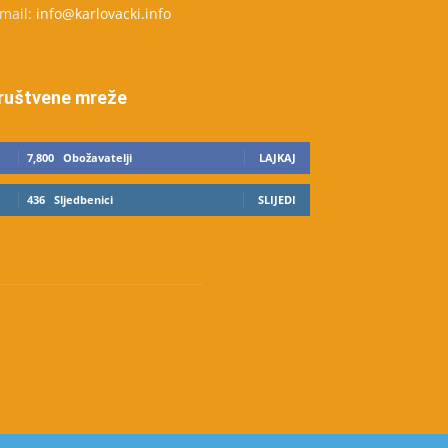
-mail:
info@karlovacki.info
ruštvene mreže
7,800
Obožavatelji
LAJKAJ
436
Sljedbenici
SLIJEDI