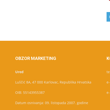
OBZOR MARKETING
K
Ured
te
Luščić 8A, 47 000 Karlovac, Republika Hrvatska
e
OIB: 55143955387
e
Datum osnivanja: 09. listopada 2007. godine