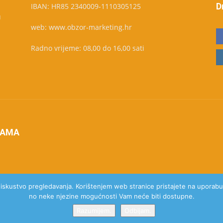
D
IBAN: HR85 2340009-1110305125
u
web: www.obzor-marketing.hr
Radno vrijeme: 08,00 do 16,00 sati
NAMA
e iskustvo pregledavanja. Korištenjem web stranice pristajete na uporabu 
no neke njezine mogućnosti Vam neće biti dostupne.
Razumijem.
Odbijam.