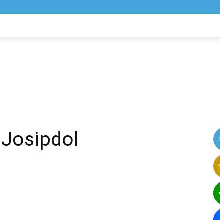
NIK
VIJESTI
 Josipdol