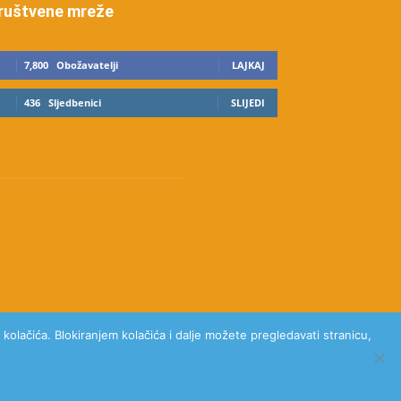
ruštvene mreže
7,800
Obožavatelji
LAJKAJ
436
Sljedbenici
SLIJEDI
kolačića. Blokiranjem kolačića i dalje možete pregledavati stranicu,