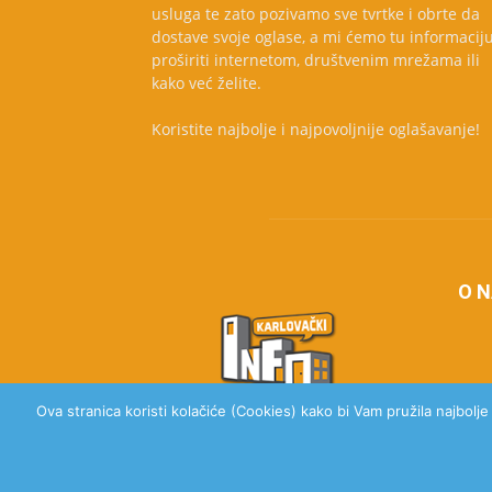
usluga te zato pozivamo sve tvrtke i obrte da
dostave svoje oglase, a mi ćemo tu informacij
proširiti internetom, društvenim mrežama ili
kako već želite.
Koristite najbolje i najpovoljnije oglašavanje!
O 
Ova stranica koristi kolačiće (Cookies) kako bi Vam pružila najbolj
© 2020 Karlovački Info, Sva prava pridržana.