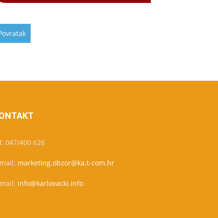
ONTAKT
l: 047/400 626
-mail:
marketing.obzor@ka.t-com.hr
-mail:
info@karlovacki.info