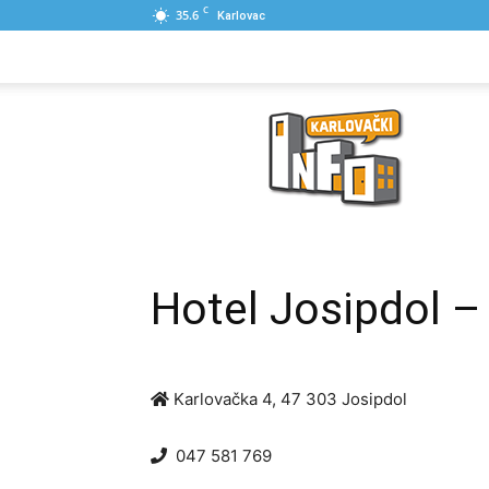
C
35.6
Karlovac
NASLOVNA
PONUDE
POSLOVNI IME
Karlovački
Info
Hotel Josipdol –
Karlovačka 4, 47 303 Josipdol
047 581 769