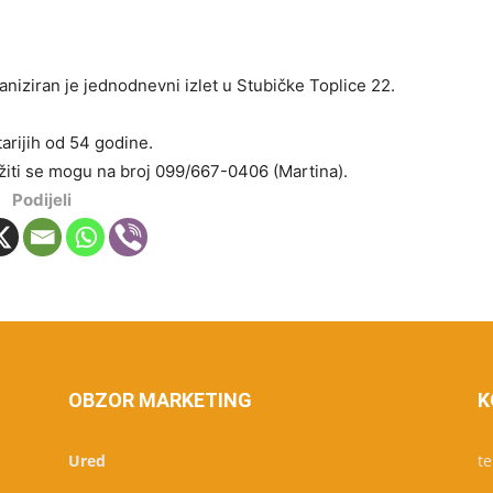
niziran je jednodnevni izlet u Stubičke Toplice 22.
tarijih od 54 godine.
ežiti se mogu na broj 099/667-0406 (Martina).
Podijeli
OBZOR MARKETING
K
Ured
te