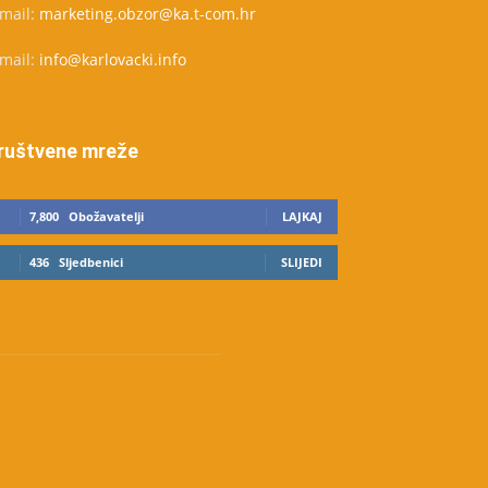
-mail:
marketing.obzor@ka.t-com.hr
-mail:
info@karlovacki.info
ruštvene mreže
7,800
Obožavatelji
LAJKAJ
436
Sljedbenici
SLIJEDI