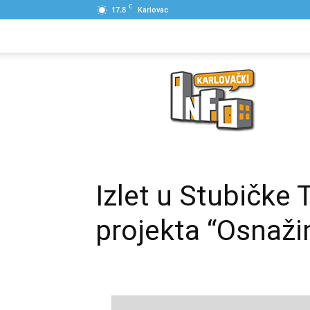
C
17.8
Karlovac
NASLOVNA
PONUDE
POSLOVNI IME
Karlovački
Info
Izlet u Stubičke 
projekta “Osnaži