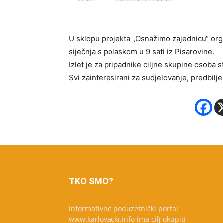
U sklopu projekta „Osnažimo zajednicu“ orga
siječnja s polaskom u 9 sati iz Pisarovine.
Izlet je za pripadnike ciljne skupine osoba s
Svi zainteresirani za sudjelovanje, predbilj
TKO SMO?
Informativno poduzetnički portal
www.karlovacki.info ima cilj okupiti