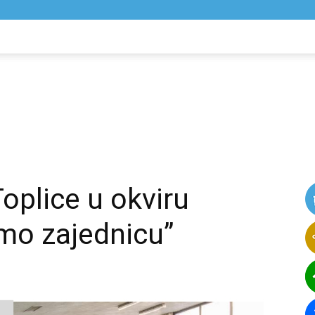
NIK
VIJESTI
Toplice u okviru
mo zajednicu”