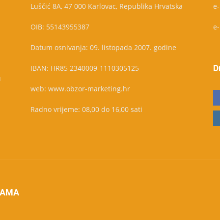
Luščić 8A, 47 000 Karlovac, Republika Hrvatska
e
OIB: 55143955387
e
Datum osnivanja: 09. listopada 2007. godine
D
IBAN: HR85 2340009-1110305125
u
web: www.obzor-marketing.hr
Radno vrijeme: 08,00 do 16,00 sati
NAMA