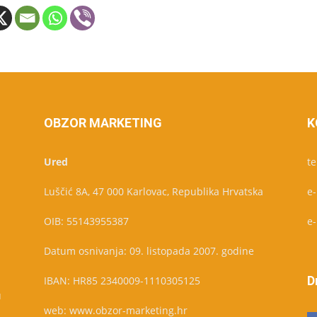
OBZOR MARKETING
K
Ured
te
Luščić 8A, 47 000 Karlovac, Republika Hrvatska
e
OIB: 55143955387
e
Datum osnivanja: 09. listopada 2007. godine
D
IBAN: HR85 2340009-1110305125
u
web: www.obzor-marketing.hr