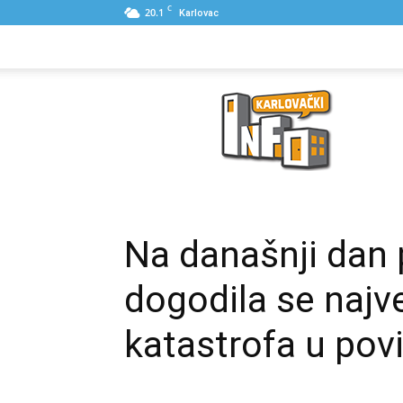
C
20.1
Karlovac
NASLOVNA
PONUDE
POSLOVNI IME
Karlovački
Info
Na današnji dan 
dogodila se najv
katastrofa u povi