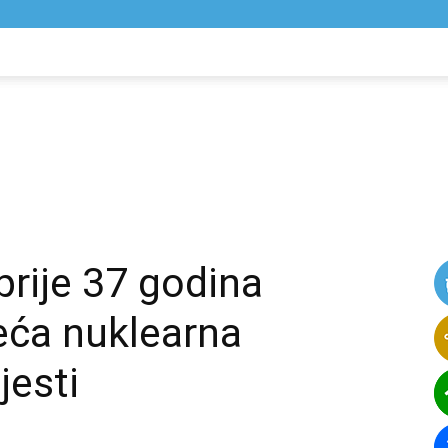
NIK
VIJESTI
prije 37 godina
eća nuklearna
jesti