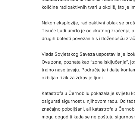
količine radioaktivnih tvari u okoliš, što je i
Nakon eksplozije, radioaktivni oblak se pro
Tisuće ljudi umrlo je od akutnog zračenja, a
drugih bolesti povezanih s izloženošću zrač
Vlada Sovjetskog Saveza uspostavila je izola
Ova zona, poznata kao “zona isključenja”, jo
trajno naseljavaju. Područje je i dalje konta
ozbiljan rizik za zdravlje ljudi.
Katastrofa u Černobilu pokazala je svijetu k
osigurati sigurnost u njihovom radu. Od tad
značajno poboljšani, ali katastrofa u Černobi
mogu dogoditi kada se ne poštuju sigurnosn