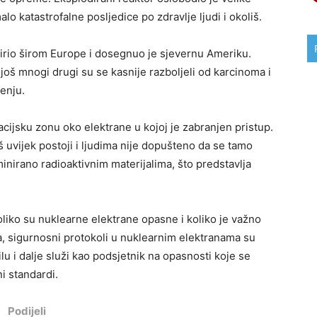
malo katastrofalne posljedice po zdravlje ljudi i okoliš.
širio širom Europe i dosegnuo je sjevernu Ameriku.
 još mnogi drugi su se kasnije razboljeli od karcinoma i
enju.
cijsku zonu oko elektrane u kojoj je zabranjen pristup.
š uvijek postoji i ljudima nije dopušteno da se tamo
minirano radioaktivnim materijalima, što predstavlja
oliko su nuklearne elektrane opasne i koliko je važno
a, sigurnosni protokoli u nuklearnim elektranama su
lu i dalje služi kao podsjetnik na opasnosti koje se
i standardi.
Podijeli