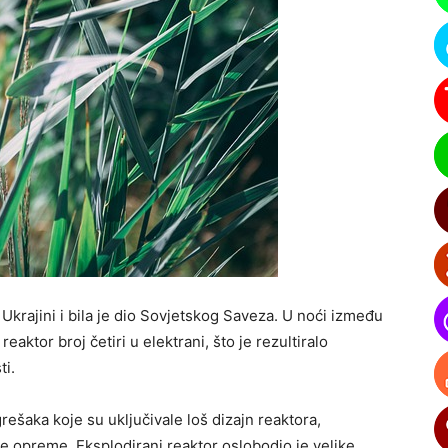
Ukrajini i bila je dio Sovjetskog Saveza. U noći između
reaktor broj četiri u elektrani, što je rezultiralo
ti.
rešaka koje su uključivale loš dizajn reaktora,
e opreme. Eksplodirani reaktor oslobodio je velike