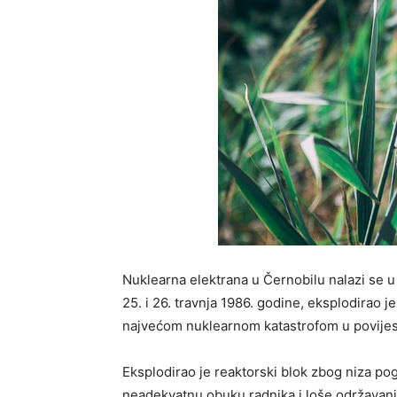
Nuklearna elektrana u Černobilu nalazi se u 
25. i 26. travnja 1986. godine, eksplodirao je 
najvećom nuklearnom katastrofom u povijes
Eksplodirao je reaktorski blok zbog niza pog
neadekvatnu obuku radnika i loše održavanj