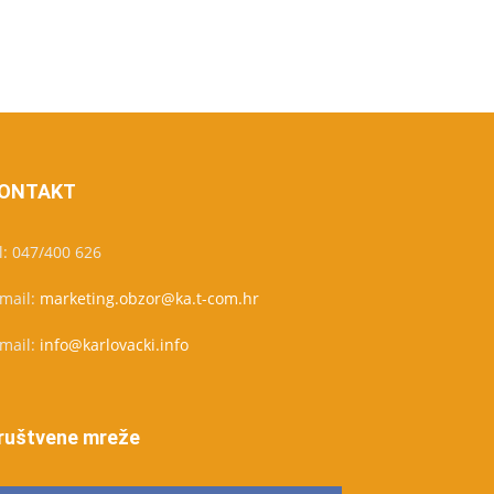
ONTAKT
l: 047/400 626
-mail:
marketing.obzor@ka.t-com.hr
-mail:
info@karlovacki.info
ruštvene mreže