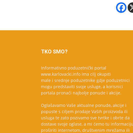
TKO SMO?
Informativno poduzetnički portal
www.karlovacki.info ima cilj okupiti
male i srednje poduzetnike gdje poduzetnici
mogu predstaviti svoje usluge, a korisnici
portala pronaći najbolje ponude i akcije.
Oglašavamo Vaše aktualne ponude, akcije i
popuste s ciljem prodaje Vaših proizvoda ili
usluga te zato pozivamo sve tvrtke i obrte da
dostave svoje oglase, a mi ćemo tu informacij
proširiti internetom, društvenim mrežama ili