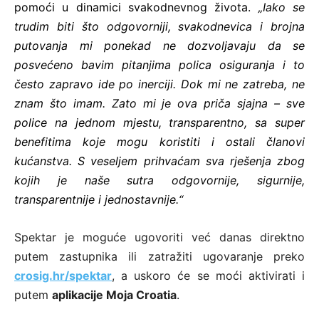
pomoći u dinamici svakodnevnog života.
„Iako se
trudim biti što odgovorniji, svakodnevica i brojna
putovanja mi ponekad ne dozvoljavaju da se
posvećeno bavim pitanjima polica osiguranja i to
često zapravo ide po inerciji. Dok mi ne zatreba, ne
znam što imam. Zato mi je ova priča sjajna – sve
police na jednom mjestu, transparentno, sa super
benefitima koje mogu koristiti i ostali članovi
kućanstva. S veseljem prihvaćam sva rješenja zbog
kojih je naše sutra odgovornije, sigurnije,
transparentnije i jednostavnije.“
Spektar je moguće ugovoriti već danas direktno
putem zastupnika ili zatražiti ugovaranje preko
crosig.hr/spektar
, a uskoro će se moći aktivirati i
putem
aplikacije Moja Croatia
.