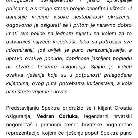
omogućava transparentno i jasno upravljanje
policama, a s druge strane brojne benefite i uštede. U
današnje vrijeme visoke nestabilnosti okruženja,
odgovorno je osigurati se i pritom je naravno dobro
imati sve police na jednom mjestu na kojem za to
ostvaruješ najveću vrijednost. Iako su potrošači sve
informiraniji, još uvijek je puno nerazumijevanja, a
upravo ovakve ponude, doprinose jasnijem pogledu
na stvarne benefite osiguranja. Sjajno je vidjeti
ovakva rješenja koja su u potpunosti prilagođena
klijentima, ovog puta potrebama kućanstava, a koja
nam štede vrijeme i novac.”
Predstavljanju Spektra pridružio se i klijent Croatia
osiguranja,
Vedran Ćorluka
, legendarni hrvatski
nogometaš i pomoćni trener hrvatske nogometne
reprezentacije, kojem će rješenje poput Spektra puno