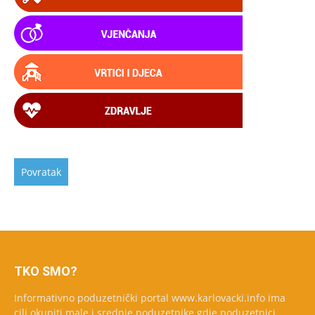
TKO SMO?
Informativno poduzetnički portal www.karlovacki.info ima
cilj okupiti male i srednje poduzetnike gdje poduzetnici