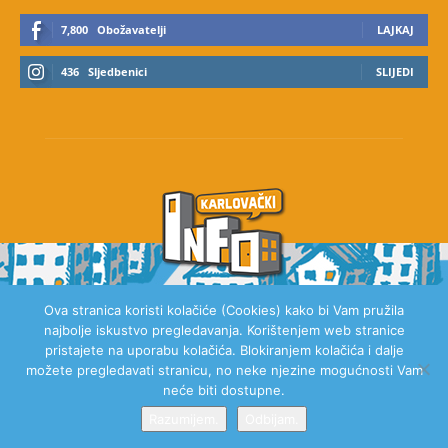
7,800
Obožavatelji
LAJKAJ
436
Sljedbenici
SLIJEDI
Ova stranica koristi kolačiće (Cookies) kako bi Vam pružila
najbolje iskustvo pregledavanja. Korištenjem web stranice
O NAMA
pristajete na uporabu kolačića. Blokiranjem kolačića i dalje
možete pregledavati stranicu, no neke njezine mogućnosti Vam
neće biti dostupne.
Razumijem.
Odbijam.
© 2020 Karlovački Info, Sva prava pridržana.