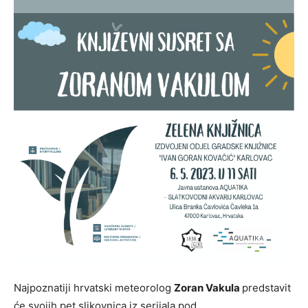
Najpoznatiji hrvatski meteorolog
Zoran Vakula
predstavit
će svojih pet slikovnica iz serijala pod