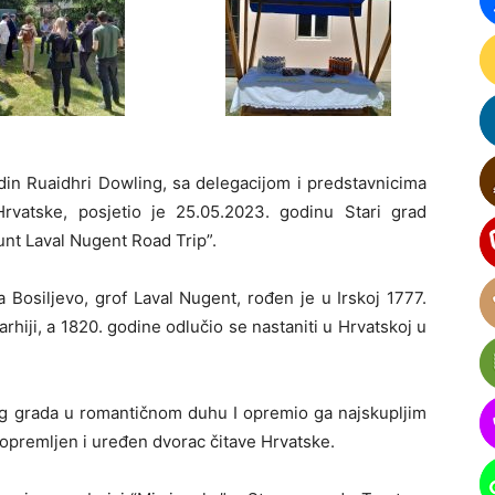
din Ruaidhri Dowling, sa delegacijom i predstavnicima
Hrvatske, posjetio je 25.05.2023. godinu Stari grad
unt Laval Nugent Road Trip”.
 Bosiljevo, grof Laval Nugent, rođen je u Irskoj 1777.
hiji, a 1820. godine odlučio se nastaniti u Hrvatskoj u
og grada u romantičnom duhu I opremio ga najskupljim
 opremljen i uređen dvorac čitave Hrvatske.