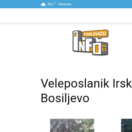
C
29.5
Karlovac
NASLOVNA
PONUDE
POSLOVNI IME
Karlovački
Info
Veleposlanik Irsk
Bosiljevo