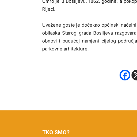
Umro je u Bosiljevu, 1862. godine, a pokop
Rijeci.
Uvažene goste je dočekao općinski načelnik
obilaska Starog grada Bosiljeva razgovara
obnovi i budućoj namjeni cijelog područja
parkovne arhitekture.
TKO SMO?