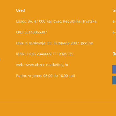
Ured
te
Luščić 8A, 47 000 Karlovac, Republika Hrvatska
e
OIB: 55143955387
e
Datum osnivanja: 09. listopada 2007. godine
D
IBAN: HR85 2340009-1110305125
u
web: www.obzor-marketing.hr
Radno vrijeme: 08,00 do 16,00 sati