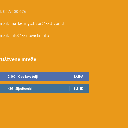
l: 047/400 626
-mail:
marketing.obzor@ka.t-com.hr
-mail:
info@karlovacki.info
ruštvene mreže
7,800
Obožavatelji
LAJKAJ
436
Sljedbenici
SLIJEDI