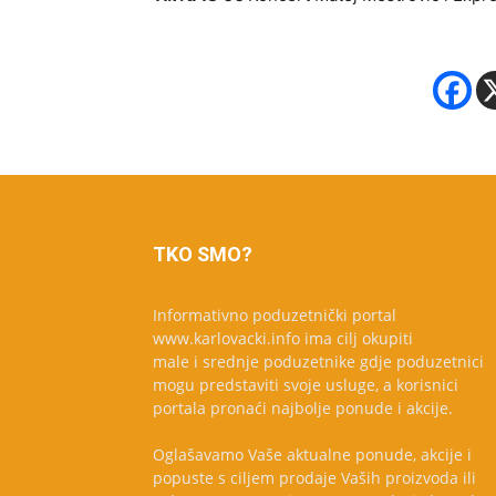
TKO SMO?
Informativno poduzetnički portal
www.karlovacki.info ima cilj okupiti
male i srednje poduzetnike gdje poduzetnici
mogu predstaviti svoje usluge, a korisnici
portala pronaći najbolje ponude i akcije.
Oglašavamo Vaše aktualne ponude, akcije i
popuste s ciljem prodaje Vaših proizvoda ili