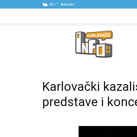
C
20.1
Karlovac
NASLOVNA
PONUDE
POSLOVNI IME
Karlovački
Info
Karlovački kazališ
predstave i konce