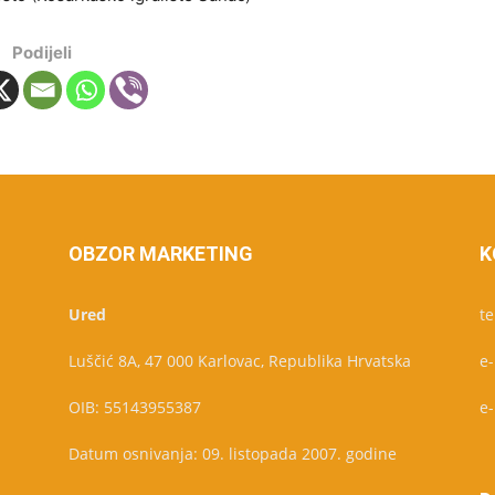
Podijeli
OBZOR MARKETING
K
Ured
te
Luščić 8A, 47 000 Karlovac, Republika Hrvatska
e
OIB: 55143955387
e
Datum osnivanja: 09. listopada 2007. godine