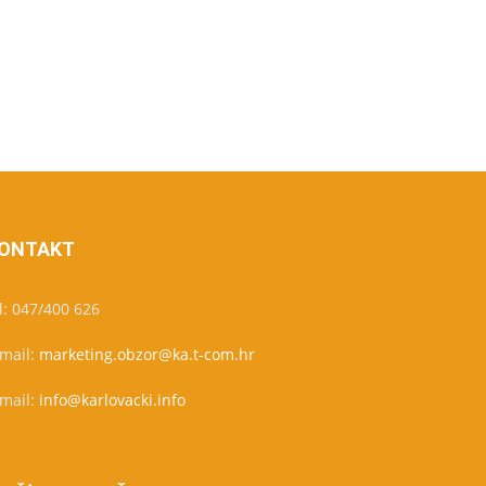
ONTAKT
l: 047/400 626
-mail:
marketing.obzor@ka.t-com.hr
-mail:
info@karlovacki.info