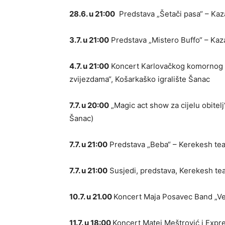
28.6. u 21:00
Predstava „Šetači pasa“ – Kaza
3.7. u 21:00
Predstava „Mistero Buffo“ – Kaza
4.7. u 21:00
Koncert Karlovačkog komornog o
zvijezdama“, Košarkaško igralište Šanac
7.7. u 20:00
„Magic act show za cijelu obitelj
Šanac)
7.7. u 21:00
Predstava „Beba“ – Kerekesh teat
7.7. u 21:00
Susjedi, predstava, Kerekesh tea
10.7. u 21.00
Koncert Maja Posavec Band „Ve
11.7. u 18:00
Koncert Matej Meštrović i Expre