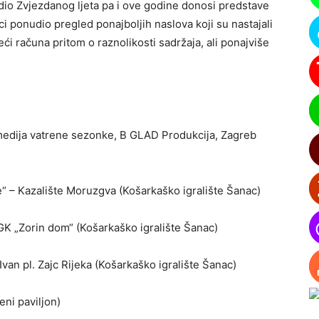
e dio Zvjezdanog ljeta pa i ove godine donosi predstave
ici ponudio pregled ponajboljih naslova koji su nastajali
ći računa pritom o raznolikosti sadržaja, ali ponajviše
edija vatrene sezonke, B GLAD Produkcija, Zagreb
“ – Kazalište Moruzgva (Košarkaško igralište Šanac)
GK „Zorin dom“ (Košarkaško igralište Šanac)
van pl. Zajc Rijeka (Košarkaško igralište Šanac)
ni paviljon)