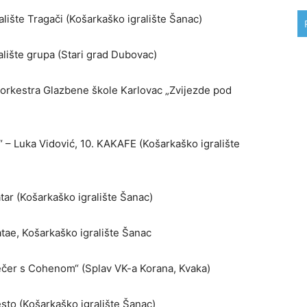
lište Tragači (Košarkaško igralište Šanac)
lište grupa (Stari grad Dubovac)
rkestra Glazbene škole Karlovac „Zvijezde pod
“ – Luka Vidović, 10. KAKAFE (Košarkaško igralište
ar (Košarkaško igralište Šanac)
tae, Košarkaško igralište Šanac
čer s Cohenom“ (Splav VK-a Korana, Kvaka)
sto (Košarkaško igralište Šanac)